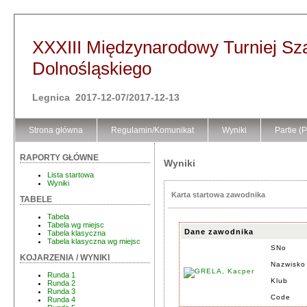
XXXIII Międzynarodowy Turniej S
Dolnośląskiego
Legnica 2017-12-07/2017-12-13
Strona główna
Regulamin/Komunikat
Wyniki
Partie (
RAPORTY GŁÓWNE
Wyniki
Lista startowa
Wyniki
Karta startowa zawodnika
TABELE
Tabela
Tabela wg miejsc
Dane zawodnika
Tabela klasyczna
Tabela klasyczna wg miejsc
SNo
KOJARZENIA / WYNIKI
Nazwisko
Runda 1
Klub
Runda 2
Runda 3
Code
Runda 4