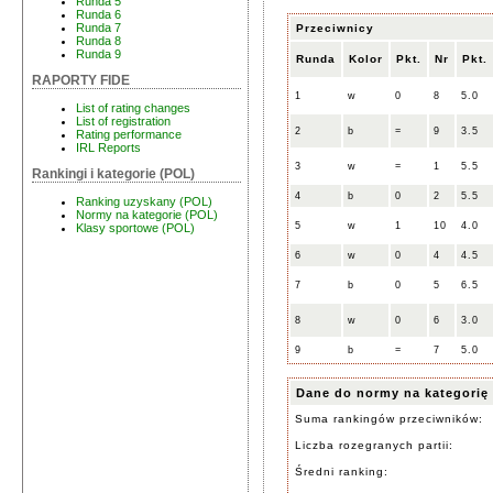
Runda 5
Runda 6
Runda 7
Przeciwnicy
Runda 8
Runda 9
Runda
Kolor
Pkt.
Nr
Pkt.
RAPORTY FIDE
1
w
0
8
5.0
List of rating changes
List of registration
2
b
=
9
3.5
Rating performance
IRL Reports
3
w
=
1
5.5
Rankingi i kategorie (POL)
4
b
0
2
5.5
Ranking uzyskany (POL)
Normy na kategorie (POL)
5
w
1
10
4.0
Klasy sportowe (POL)
6
w
0
4
4.5
7
b
0
5
6.5
8
w
0
6
3.0
9
b
=
7
5.0
Dane do normy na kategorię
Suma rankingów przeciwników:
Liczba rozegranych partii:
Średni ranking: