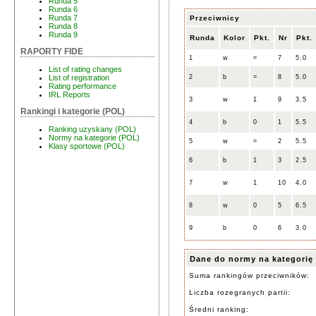
Runda 5
Runda 6
Runda 7
Przeciwnicy
Runda 8
Runda 9
Runda
Kolor
Pkt.
Nr
Pkt.
RAPORTY FIDE
1
w
=
7
5.0
List of rating changes
2
b
=
8
5.0
List of registration
Rating performance
IRL Reports
3
w
1
9
3.5
Rankingi i kategorie (POL)
4
b
0
1
5.5
Ranking uzyskany (POL)
Normy na kategorie (POL)
5
w
=
2
5.5
Klasy sportowe (POL)
6
b
1
3
2.5
7
w
1
10
4.0
8
w
0
5
6.5
9
b
0
6
3.0
Dane do normy na kategorię
Suma rankingów przeciwników:
Liczba rozegranych partii:
Średni ranking: