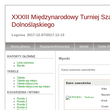
XXXIII Międzynarodowy Turniej S
Dolnośląskiego
Legnica 2017-12-07/2017-12-13
Strona główna
Regulamin/Komunikat
Wyniki
Partie (
RAPORTY GŁÓWNE
Wyniki
Lista startowa
Wyniki
Karta startowa zawodnika
TABELE
Tabela
Tabela wg miejsc
Dane zawodnika
Tabela klasyczna
Tabela klasyczna wg miejsc
SNo
KOJARZENIA / WYNIKI
Nazwi
Runda 1
Klub
Runda 2
Runda 3
Code
Runda 4