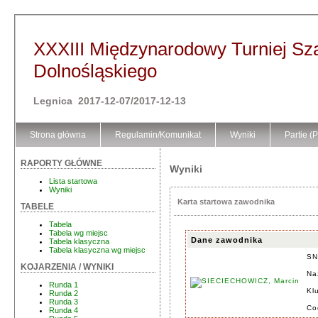
XXXIII Międzynarodowy Turniej S
Dolnośląskiego
Legnica 2017-12-07/2017-12-13
Strona główna
Regulamin/Komunikat
Wyniki
Partie (
RAPORTY GŁÓWNE
Wyniki
Lista startowa
Wyniki
Karta startowa zawodnika
TABELE
Tabela
Tabela wg miejsc
Dane zawodnika
Tabela klasyczna
Tabela klasyczna wg miejsc
SN
KOJARZENIA / WYNIKI
Na
Runda 1
Kl
Runda 2
Runda 3
Co
Runda 4