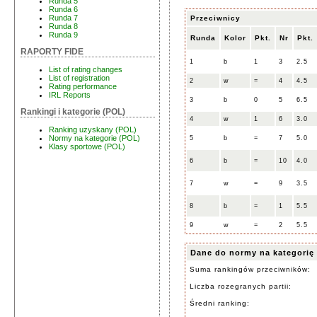
Runda 5
Runda 6
Runda 7
Przeciwnicy
Runda 8
Runda 9
Runda
Kolor
Pkt.
Nr
Pkt.
RAPORTY FIDE
1
b
1
3
2.5
List of rating changes
List of registration
2
w
=
4
4.5
Rating performance
IRL Reports
3
b
0
5
6.5
Rankingi i kategorie (POL)
4
w
1
6
3.0
Ranking uzyskany (POL)
Normy na kategorie (POL)
5
b
=
7
5.0
Klasy sportowe (POL)
6
b
=
10
4.0
7
w
=
9
3.5
8
b
=
1
5.5
9
w
=
2
5.5
Dane do normy na kategorię
Suma rankingów przeciwników:
Liczba rozegranych partii:
Średni ranking: