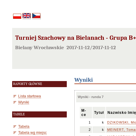
Turniej Szachowy na Bielanach - Grupa B
Bielany Wrocławskie 2017-11-12/2017-11-12
Wyniki
RAPORTY GŁÓWNE
Lista startowa
Wyniki - runda 7
Wyniki
M-
Tytuł
Nazwisko Imi
TABELE
ce
1
k
DZIKOWSKI, Mic
Tabela
2
k
MEINERT, Toma
Tabela wg miejsc