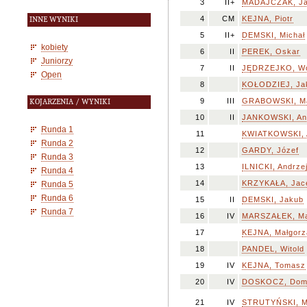
3
II+
MADAJCZAK, J
4
CM
KEJNA, Piotr
INNE WYNIKI
5
II+
DEMSKI, Michał
kobiety
6
II
PEREK, Oskar
Juniorzy
7
II
JĘDRZEJKO, Wo
Open
8
KOŁODZIEJ, Ja
9
III
GRABOWSKI, Ma
KOJARZENIA / WYNIKI
10
II
JANKOWSKI, An
Runda 1
11
KWIATKOWSKI,
Runda 2
12
GARDY, Józef
Runda 3
13
ILNICKI, Andrze
Runda 4
14
KRZYKAŁA, Jac
Runda 5
Runda 6
15
II
DEMSKI, Jakub
Runda 7
16
IV
MARSZAŁEK, Ma
17
KEJNA, Małgorz
18
PANDEL, Witold
19
IV
KEJNA, Tomasz
20
IV
DOSKOCZ, Domi
21
IV
STRUTYŃSKI, M