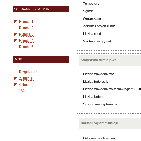
Tempo gry:
KOJARZENIA / WYNIKI
Sędzia:
Organizator:
Runda 1
Zakończonych rund:
Runda 2
Liczba rund:
Runda 3
Runda 4
System rozgrywek:
Runda 5
INNE
Statystyka turniejowa
Regulamin
Liczba zawodników:
2. turniej
Liczba federacji:
4. turniej
Liczba zawodników z rankingiem FID
1%
Liczba kobiet:
Średni ranking turnieju:
Harmonogram turnieju
Odprawa techniczna: