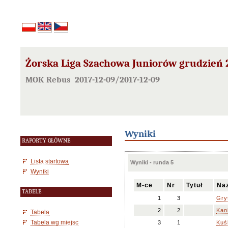
Żorska Liga Szachowa Juniorów grudzień 
MOK Rebus 2017-12-09/2017-12-09
Wyniki
RAPORTY GŁÓWNE
Lista startowa
Wyniki - runda 5
Wyniki
M-ce
Nr
Tytuł
Naz
TABELE
1
3
Gry
2
2
Kan
Tabela
Tabela wg miejsc
3
1
Kuś