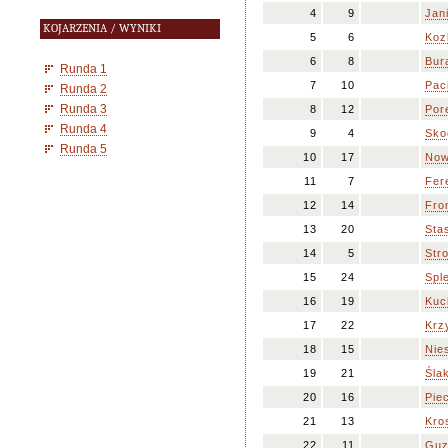
4
9
Jan
KOJARZENIA / WYNIKI
5
6
Koz
6
8
Bur
Runda 1
7
10
Pac
Runda 2
Runda 3
8
12
Por
Runda 4
9
4
Sko
Runda 5
10
17
Now
11
7
Fer
12
14
Fro
13
20
Stas
14
5
Str
15
24
Sple
16
19
Kuc
17
22
Krz
18
15
Nie
19
21
Śla
20
16
Piec
21
13
Kro
22
11
Guz