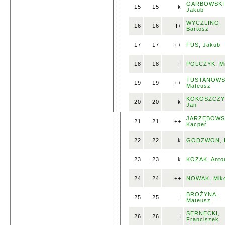
GARBOWSKI
15
15
k
Jakub
WYCZLING,
16
16
I+
Bartosz
17
17
I++
FUS, Jakub
18
18
I
POLCZYK, Mi
TUSTANOWS
19
19
I++
Mateusz
KOKOSZCZY
20
20
k
Jan
JARZĘBOWS
21
21
I++
Kacper
22
22
k
GODZWON, 
23
23
k
KOZAK, Anto
24
24
I++
NOWAK, Miko
BROŻYNA,
25
25
I
Mateusz
SERNECKI,
26
26
I
Franciszek