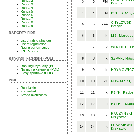
Runda 2
3
3
FM
Kosma
Runda 3
Runda 4
Runda 5
4
4
FM
PUŁTORAK, 
Runda 6
Runda 7
Runda 8
CHYLEWSKI,
5
5
k++
Runda 9
Patryk
RAPORTY FIDE
6
6
I+
LIS, Mateusz
List of rating changes
List of registration
7
7
k
WOŁOCH, Os
Rating performance
IRL Reports
Rankingi i kategorie (POL)
8
8
k
SZPAR, Miło
Ranking uzyskany (POL)
Normy na kategorie (POL)
9
9
I+
HRYMOWICZ,
Klasy sportowe (POL)
INNE
10
10
k+
KOWALSKI, I
Regulamin
Komunikat
11
11
k
PSYK, Rados
Strona mistrzostw
12
12
I
PYTEL, Maci
RACZYŃSKI,
13
13
k
Krzysztof
ŁUKASIEWIC
14
14
k
Krzysztof