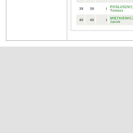
POSŁUSZNY
39
39
I
Tomasz
MIĘTKIEWIC
40
40
I
Jacek