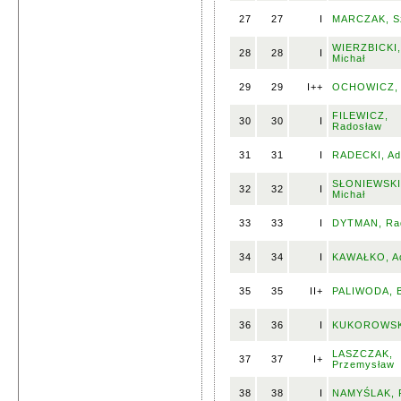
27
27
I
MARCZAK, S
WIERZBICKI,
28
28
I
Michał
29
29
I++
OCHOWICZ, 
FILEWICZ,
30
30
I
Radosław
31
31
I
RADECKI, A
SŁONIEWSKI
32
32
I
Michał
33
33
I
DYTMAN, Ra
34
34
I
KAWAŁKO, A
35
35
II+
PALIWODA, 
36
36
I
KUKOROWSKI
LASZCZAK,
37
37
I+
Przemysław
38
38
I
NAMYŚLAK, P