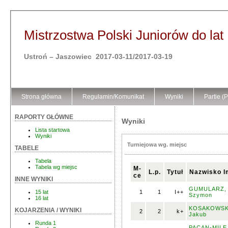
Mistrzostwa Polski Juniorów do lat
Ustroń – Jaszowiec 2017-03-11/2017-03-19
Strona główna
Regulamin/Komunikat
Wyniki
Partie (
RAPORTY GŁÓWNE
Wyniki
Lista startowa
Wyniki
Turniejowa wg. miejsc
TABELE
Tabela
Tabela wg miejsc
M-
L.p.
Tytuł
Nazwisko I
ce
INNE WYNIKI
GUMULARZ,
1
1
I++
15 lat
Szymon
16 lat
KOSAKOWSK
KOJARZENIA / WYNIKI
2
2
k+
Jakub
Runda 1
PACAN-MILE