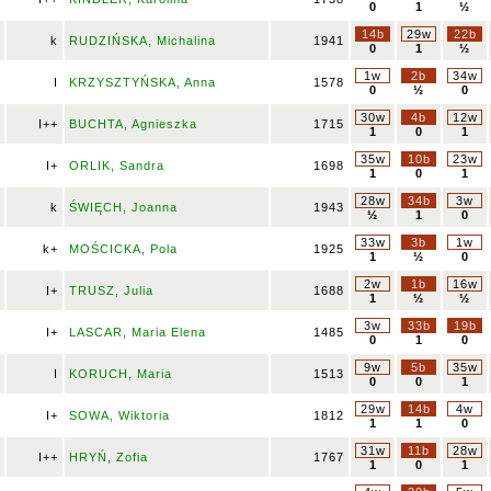
0
1
½
14b
29w
22b
k
RUDZIŃSKA, Michalina
1941
0
1
½
1w
2b
34w
I
KRZYSZTYŃSKA, Anna
1578
0
½
0
30w
4b
12w
I++
BUCHTA, Agnieszka
1715
1
0
1
35w
10b
23w
I+
ORLIK, Sandra
1698
1
0
1
28w
34b
3w
k
ŚWIĘCH, Joanna
1943
½
1
0
33w
3b
1w
k+
MOŚCICKA, Pola
1925
1
½
0
2w
1b
16w
I+
TRUSZ, Julia
1688
1
½
½
3w
33b
19b
I+
LASCAR, Maria Elena
1485
0
1
0
9w
5b
35w
I
KORUCH, Maria
1513
0
0
1
29w
14b
4w
I+
SOWA, Wiktoria
1812
1
1
0
31w
11b
28w
I++
HRYŃ, Zofia
1767
1
0
1