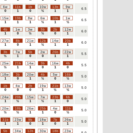
6w
11b
1b
10w
13b
9w
6.5
0
1
0
½
1
1
15w
19b
8w
6w
10b
1w
6.5
1
1
1
½
1
½
4b
1w
3w
5b
2b
12w
6.0
1
0
½
½
0
1
27w
8b
21w
12b
14w
20b
6.0
1
0
1
½
1
1
3b
7w
5b
2w
26b
22w
5.5
½
1
0
0
1
1
25w
21b
14w
3b
16w
4b
5.5
½
1
1
0
1
0
18w
3b
20w
4b
5w
16b
5.0
1
0
1
½
0
½
1b
4w
2b
19w
21b
13w
5.0
0
0
0
1
½
½
24w
20b
15w
7w
23b
6b
5.0
1
½
1
½
1
0
20w
18b
26w
25b
4w
11b
5.0
½
½
1
1
0
½
31b
23w
9b
18w
7b
26w
5.0
1
1
0
1
0
1
5b
34w
12b
30w
18b
23w
5.0