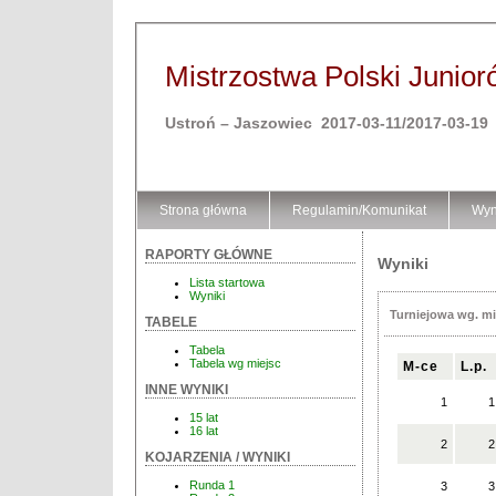
Mistrzostwa Polski Junior
Ustroń – Jaszowiec 2017-03-11/2017-03-19
Strona główna
Regulamin/Komunikat
Wyn
RAPORTY GŁÓWNE
Wyniki
Lista startowa
Wyniki
Turniejowa wg. mi
TABELE
Tabela
Tabela wg miejsc
M-ce
L.p.
INNE WYNIKI
1
1
15 lat
16 lat
2
2
KOJARZENIA / WYNIKI
Runda 1
3
3