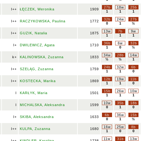
27b
18w
25b
I++
ŁĘCZEK, Weronika
1909
1
1
1
32b
24w
27b
I++
RACZYKOWSKA, Paulina
1772
0
1
½
13w
7b
9w
I++
GUZIK, Natalia
1875
1
1
1
36b
6w
32b
I+
DWILEWICZ, Agata
1710
1
0
½
34w
28b
14w
k+
KALINOWSKA, Zuzanna
1833
½
½
1
24b
32w
6b
I++
SZELĄG, Zuzanna
1759
1
1
0
12b
19w
11b
I++
KOSTECKA, Marika
1869
1
1
0
15b
26w
10w
I
KARŁYK, Maria
1501
1
1
1
10w
35b
18b
I
MICHALSKA, Aleksandra
1599
0
1
0
6b
36w
15b
I+
SKIBA, Aleksandra
1633
0
1
½
16w
25w
8b
I++
KULPA, Zuzanna
1680
1
0
0
11w
31b
13w
I++
KINDLER, Karolina
1738