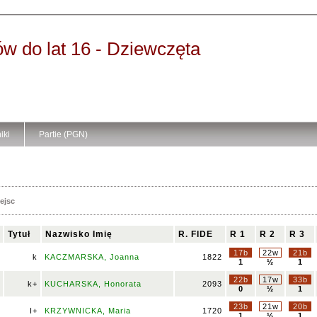
ów do lat 16 - Dziewczęta
iki
Partie (PGN)
ejsc
Tytuł
Nazwisko Imię
R. FIDE
R 1
R 2
R 3
17b
22w
21b
k
KACZMARSKA, Joanna
1822
1
½
1
22b
17w
33b
k+
KUCHARSKA, Honorata
2093
0
½
1
23b
21w
20b
I+
KRZYWNICKA, Maria
1720
1
½
1