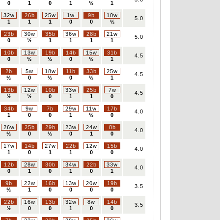
0
1
0
1
½
1
32w
26b
25w
1w
9b
10w
5.0
1
1
1
0
0
½
23b
30w
35b
36w
28b
21w
5.0
0
½
1
1
1
1
10b
13w
19b
14b
15w
31b
4.5
0
½
½
0
½
1
2b
5w
18w
11b
33b
25w
4.5
½
0
½
0
½
1
13b
12w
10b
33w
25b
7w
4.5
½
½
0
1
1
0
34b
9w
7b
29w
11w
17b
4.0
1
0
0
1
½
0
26w
25b
29b
23w
24w
8b
4.0
½
0
½
0
1
0
17w
14b
27w
22b
12w
15b
4.0
1
0
1
1
0
0
12b
28w
30b
34w
22b
33w
4.0
0
1
0
1
0
1
9b
22w
16b
13w
20w
19b
3.5
½
1
0
0
0
0
22b
16w
13b
32w
8w
14b
3.5
½
0
0
1
0
0