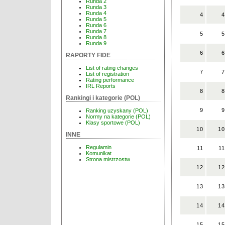
Runda 2
Runda 3
Runda 4
4
4
Runda 5
Runda 6
Runda 7
5
5
Runda 8
Runda 9
6
6
RAPORTY FIDE
List of rating changes
7
7
List of registration
Rating performance
IRL Reports
8
8
Rankingi i kategorie (POL)
9
9
Ranking uzyskany (POL)
Normy na kategorie (POL)
Klasy sportowe (POL)
10
10
INNE
Regulamin
11
11
Komunikat
Strona mistrzostw
12
12
13
13
14
14
15
15