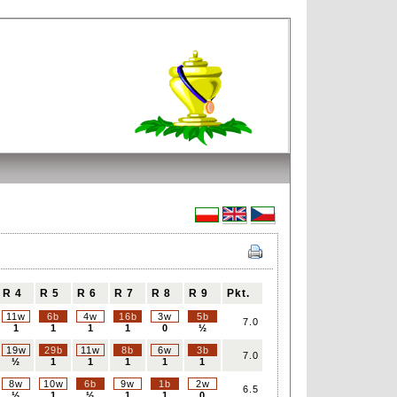
R 4
R 5
R 6
R 7
R 8
R 9
Pkt.
11w
6b
4w
16b
3w
5b
7.0
1
1
1
1
0
½
19w
29b
11w
8b
6w
3b
7.0
½
1
1
1
1
1
8w
10w
6b
9w
1b
2w
6.5
½
1
½
1
1
0