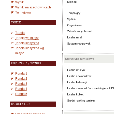
Miejsce:
Wyniki
Wyniki na szachownicach
Turniejowa
Tempo gry:
Sędzia:
TABELE
Organizator:
Zakończonych rund:
Tabela
Liczba rund:
Tabela wg miejsc
Tabela klasyczna
System rozgrywek:
Tabela klasyczna wg
miejsc
Statystyka turniejowa
KOJARZENIA / WYNIKI
Liczba drużyn:
Runda 1
Liczba zawodników:
Runda 2
Liczba federacji:
Runda 3
Liczba zawodników z rankingiem FID
Runda 4
Runda 5
Liczba kobiet:
Średni ranking turnieju:
RAPORTY FIDE