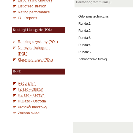
List of rating changes
Harmonogram turnieju
List of registration
Rating performance
Odprawa techniczna:
IRL Reports
Runda:1
Rankingi i kategorie (POL)
Runda:2
Runda:3
Ranking uzyskany (POL)
Runda:4
Normy na kategorie
Runda:5
(POL)
Zakończenie turnieju:
Klasy sportowe (POL)
INNE
Regulamin
I Zjazd - Olsztyn
II Zjazd - Kętrzyn
III Zjazd - Ostróda
Protokół meczowy
Zmiana składu