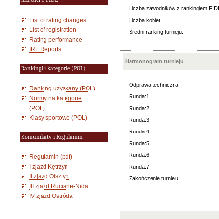
RAPORTY FIDE
Liczba zawodników z rankingiem FID
List of rating changes
Liczba kobiet:
List of registration
Średni ranking turnieju:
Rating performance
IRL Reports
Harmonogram turnieju
Rankingi i kategorie (POL)
Odprawa techniczna:
Ranking uzyskany (POL)
Runda:1
Normy na kategorie
(POL)
Runda:2
Klasy sportowe (POL)
Runda:3
Runda:4
Komunikaty i Regulamin
Runda:5
Runda:6
Regulamin (pdf)
I zjazd Kętrzyn
Runda:7
II zjazd Olsztyn
Zakończenie turnieju:
III zjazd Ruciane-Nida
IV zjazd Ostróda