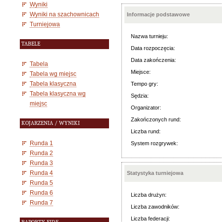
Wyniki
Wyniki na szachownicach
Informacje podstawowe
Turniejowa
Nazwa turnieju:
TABELE
Data rozpoczęcia:
Data zakończenia:
Tabela
Miejsce:
Tabela wg miejsc
Tabela klasyczna
Tempo gry:
Tabela klasyczna wg
Sędzia:
miejsc
Organizator:
Zakończonych rund:
KOJARZENIA / WYNIKI
Liczba rund:
Runda 1
System rozgrywek:
Runda 2
Runda 3
Runda 4
Statystyka turniejowa
Runda 5
Runda 6
Liczba drużyn:
Runda 7
Liczba zawodników:
Liczba federacji: