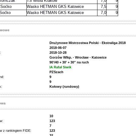
 Tomczak
TS Wisła Kraków
7,0
9
 Soćko
Wasko HETMAN GKS Katowice
7,5
9
 Soćko
Wasko HETMAN GKS Katowice
7,0
9
tawowe
Drużynowe Mistrzostwa Polski - Ekstraliga 2018
:
2018-06-07
:
2018-10-28
Gorzów Wlkp. - Wrocław - Katowice
90'/40 + 30' + 30'' na ruch
IA Rafał Siwik
PZSzach
nd:
9
9
k:
Kołowy (rundowy)
jowa
10
w:
123
7
w z rankingiem FIDE:
123
32