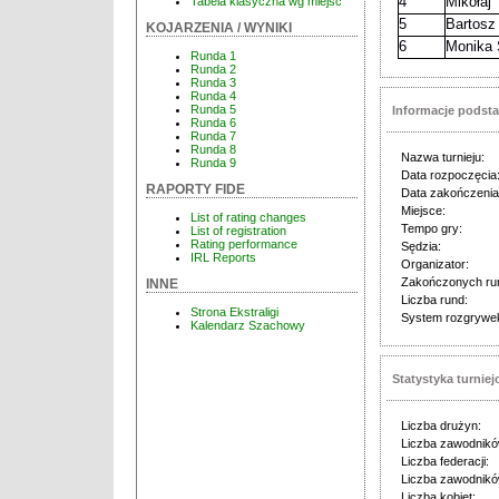
4
Mikołaj
Tabela klasyczna wg miejsc
5
Bartosz
KOJARZENIA / WYNIKI
6
Monika
Runda 1
Runda 2
Runda 3
Runda 4
Runda 5
Informacje pods
Runda 6
Runda 7
Runda 8
Nazwa turnieju:
Runda 9
Data rozpoczęcia
RAPORTY FIDE
Data zakończenia
Miejsce:
List of rating changes
Tempo gry:
List of registration
Rating performance
Sędzia:
IRL Reports
Organizator:
Zakończonych ru
INNE
Liczba rund:
Strona Ekstraligi
System rozgrywe
Kalendarz Szachowy
Statystyka turnie
Liczba drużyn:
Liczba zawodnikó
Liczba federacji:
Liczba zawodnikó
Liczba kobiet: