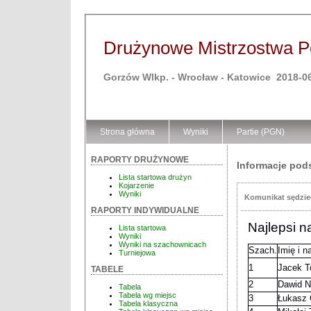
Drużynowe Mistrzostwa Pol
Gorzów Wlkp. - Wrocław - Katowice 2018-06
Strona główna
Wyniki
Partie (PGN)
RAPORTY DRUŻYNOWE
Informacje po
Lista startowa drużyn
Kojarzenie
Wyniki
Komunikat sędzie
RAPORTY INDYWIDUALNE
Najlepsi 
Lista startowa
Wyniki
Wyniki na szachownicach
Szach.
Imię i n
Turniejowa
1
Jacek 
TABELE
2
Dawid N
Tabela
Tabela wg miejsc
3
Łukasz 
Tabela klasyczna