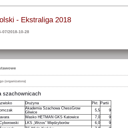
ski - Ekstraliga 2018
-07/2018-10-28
dstawowe
go (organizatora)
na szachownicach
azwisko
Drużyna
Pkt.
Partii
Akademia Szachowa ChessGrow
Tomczak
5,5
9
Gliwice
avara
Wasko HETMAN GKS Katowice
7,0
9
Cyborowski
LKS „Wrzos” Międzyborów
6,0
9