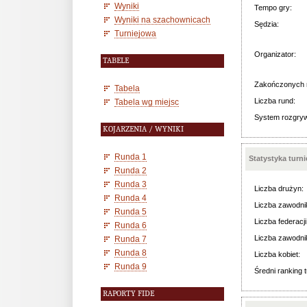
Wyniki
Tempo gry:
Wyniki na szachownicach
Sędzia:
Turniejowa
Organizator:
TABELE
Zakończonych 
Tabela
Liczba rund:
Tabela wg miejsc
System rozgry
KOJARZENIA / WYNIKI
Runda 1
Statystyka turn
Runda 2
Runda 3
Liczba drużyn:
Runda 4
Liczba zawodni
Runda 5
Liczba federacji
Runda 6
Liczba zawodni
Runda 7
Runda 8
Liczba kobiet:
Runda 9
Średni ranking t
RAPORTY FIDE