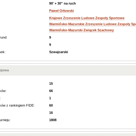
90' + 30'' na ruch
Paweł Orłowski
Krajowe Zrzeszenie Ludowe Zespoły Sportowe
Warmińsko-Mazurskie Zrzeszenie Ludowe Zespoły Sp
Warmińsko-Mazurski Związek Szachowy
rund:
9
9
wek:
Szwajcarski
iejowa
15
ków:
66
:
1
ków z rankingiem FIDE:
60
16
urnieju:
1808