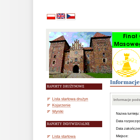
Informacj
RAPORTY DRUŻYNOWE
Lista startowa drużyn
Informacje pod
Kojarzenie
Wyniki
Nazwa turnieju:
Data rozpoczęc
RAPORTY INDYWIDUALNE
Data zakończen
Miejsce:
Lista startowa