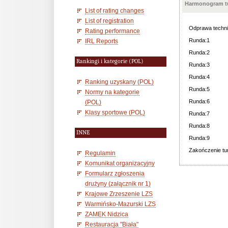
Harmonogram tu
List of rating changes
List of registration
Odprawa techni
Rating performance
Runda:1
IRL Reports
Runda:2
Rankingi i kategorie (POL)
Runda:3
Runda:4
Ranking uzyskany (POL)
Runda:5
Normy na kategorie
Runda:6
(POL)
Klasy sportowe (POL)
Runda:7
Runda:8
INNE
Runda:9
Zakończenie tur
Regulamin
Komunikat organizacyjny
Formularz zgłoszenia
drużyny (załącznik nr 1)
Krajowe Zrzeszenie LZS
Warmińsko-Mazurski LZS
ZAMEK Nidzica
Restauracja "Biała"