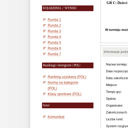
GR C: Dzieci
KOJARZENIA / WYNIKI
Runda 1
Runda 2
W turnieju moż
Runda 3
Runda 4
Runda 5
Runda 6
Informacje pod
Runda 7
Nazwa turnieju:
Rankingi i kategorie (POL)
Data rozpoczęc
Ranking uzyskany (POL)
Data zakończen
Normy na kategorie
Miejsce:
(POL)
Tempo gry:
Klasy sportowe (POL)
Sędzia:
Inne
Organizator:
Zakończonych 
Komunikat
Liczba rund:
System rozgry