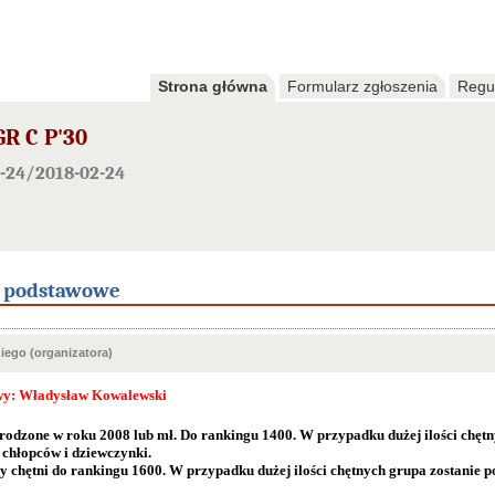
Strona główna
Formularz zgłoszenia
Regu
GR C P'30
-24/2018-02-24
e podstawowe
ego (organizatora)
wy: Władysław Kowalewski
urodzone w roku 2008 lub mł. Do rankingu 1400. W przypadku dużej ilości chętn
 chłopców i dziewczynki.
 chętni do rankingu 1600. W przypadku dużej ilości chętnych grupa zostanie p