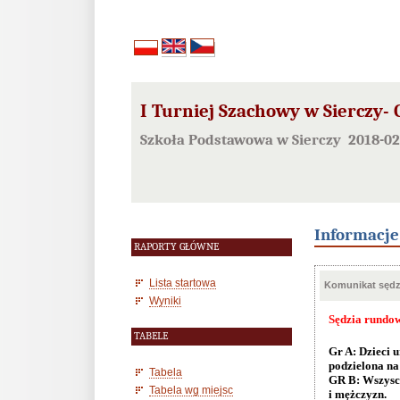
I Turniej Szachowy w Sierczy- 
Szkoła Podstawowa w Sierczy 2018-02
Informacj
RAPORTY GŁÓWNE
Lista startowa
Komunikat sędzi
Wyniki
Sędzia rundo
TABELE
Gr A: Dzieci 
podzielona
na
Tabela
GR B: Wszyscy
Tabela wg miejsc
i
mężczyzn.