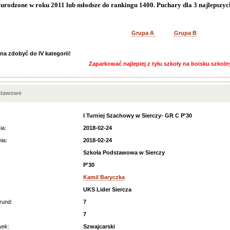
 urodzone w roku 2011 lub młodsze do rankingu 1400. Puchary dla 3 najlepszyc
Grupa A
Grupa B
na zdobyć do IV kategorii!
Zaparkować najlepiej z tyłu szkoły na boisku szkol
stawowe
I Turniej Szachowy w Sierczy- GR C P'30
ia:
2018-02-24
ia:
2018-02-24
Szkoła Podstawowa w Sierczy
P'30
Kamil Baryczka
UKS Lider Siercza
rund:
7
7
wek:
Szwajcarski