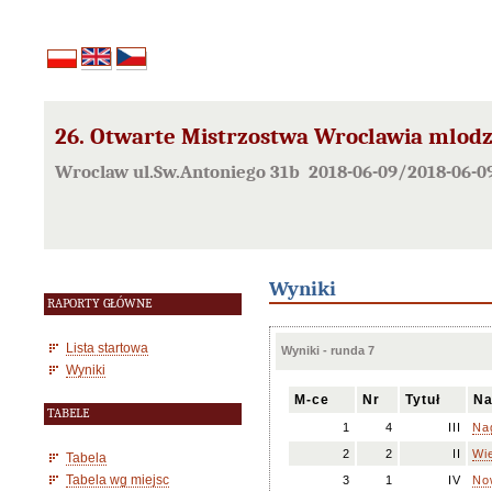
26. Otwarte Mistrzostwa Wroclawia mlodziez
Wroclaw ul.Sw.Antoniego 31b 2018-06-09/2018-06-0
Wyniki
RAPORTY GŁÓWNE
Lista startowa
Wyniki - runda 7
Wyniki
M-ce
Nr
Tytuł
Na
TABELE
1
4
III
Nag
2
2
II
Wi
Tabela
Tabela wg miejsc
3
1
IV
Now