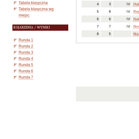
Tabela klasyczna
4
3
IV
Hal
Tabela klasyczna wg
5
8
IV
Re
miejsc
6
6
IV
Nak
7
7
IV
No
KOJARZENIA / WYNIKI
8
5
Ma
Runda 1
Runda 2
Runda 3
Runda 4
Runda 5
Runda 6
Runda 7