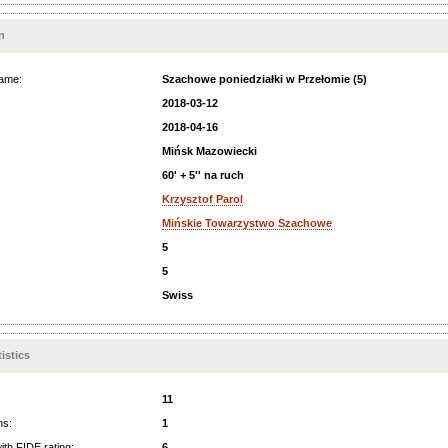
n
ame:
Szachowe poniedziałki w Przełomie (5)
2018-03-12
2018-04-16
Mińsk Mazowiecki
60' + 5'' na ruch
Krzysztof Parol
Mińskie Towarzystwo Szachowe
5
5
Swiss
istics
11
ns:
1
ith FIDE rating:
6