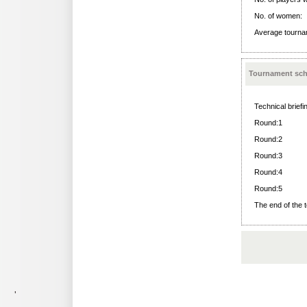
No. of women:
Average tournam
Tournament sch
Technical briefi
Round:1
Round:2
Round:3
Round:4
Round:5
The end of the 
'