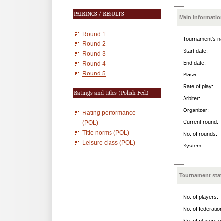
PAIRINGS / RESULTS
Main informatio
Round 1
Tournament's n
Round 2
Start date:
Round 3
End date:
Round 4
Round 5
Place:
Rate of play:
Ratings and titles (Polish Fed.)
Arbiter:
Organizer:
Rating performance
Current round:
(POL)
Title norms (POL)
No. of rounds:
Leisure class (POL)
System:
Tournament stat
No. of players:
No. of federatio
No. of players w