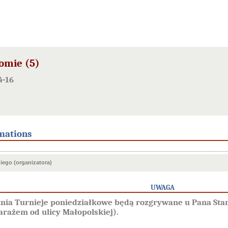
omie (5)
4-16
mations
ego (organizatora)
UWAGA
tnia Turnieje poniedziałkowe będą rozgrywane u Pana Stan
arażem od ulicy Małopolskiej).