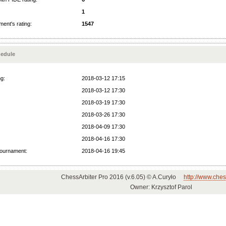
1
ent's rating:
1547
edule
ng:
2018-03-12 17:15
2018-03-12 17:30
2018-03-19 17:30
2018-03-26 17:30
2018-04-09 17:30
2018-04-16 17:30
tournament:
2018-04-16 19:45
ChessArbiter Pro 2016 (v.6.05) © A.Curyło
http://www.ches
Owner: Krzysztof Parol