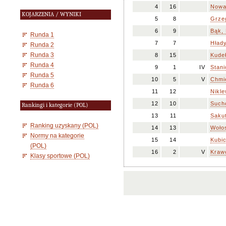
4
16
Nowa
KOJARZENIA / WYNIKI
5
8
Grzeg
6
9
Bąk,
Runda 1
7
7
Hłady
Runda 2
Runda 3
8
15
Kude
Runda 4
9
1
IV
Stani
Runda 5
10
5
V
Chmi
Runda 6
11
12
Nikle
12
10
Sucho
Rankingi i kategorie (POL)
13
11
Sakut
Ranking uzyskany (POL)
14
13
Woło
Normy na kategorie
15
14
Kubic
(POL)
16
2
V
Kraw
Klasy sportowe (POL)