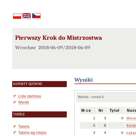
Pierwszy Krok do Mistrzostwa
Wrocław 2018-06-09/2018-06-09
Wyniki
RAPORTY GŁÓWNE
Lista startowa
Wyniki - runda 6
Wyniki
M-ce
Nr
Tytuł
Nazw
TABELE
1
3
V
Mora
2
6
Kwia
Tabela
Tabela wg miejsc
3
4
V
Łęka