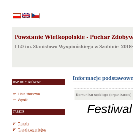
Powstanie Wielkopolskie - Puchar Zdoby
I LO im. Stanisława Wyspiańskiego w Szubinie 2018
Informacje podstawow
RAPORTY GŁÓWNE
Lista startowa
Komunikat sędziego (organizatora)
Wyniki
Festiwa
TABELE
Tabela
Tabela wg miejsc