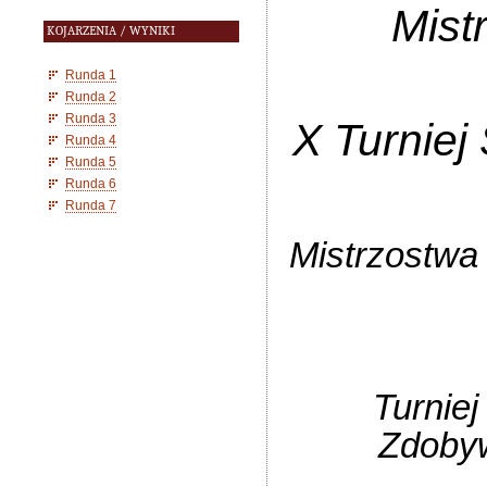
Mist
KOJARZENIA / WYNIKI
Runda 1
Runda 2
Runda 3
X Turnie
Runda 4
Runda 5
Runda 6
Runda 7
Mistrzostwa
Turnie
Zdoby