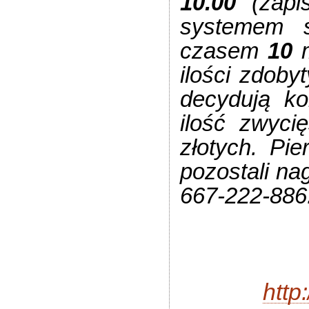
10.00
(zapi
systemem 
czasem
10
m
ilości zdoby
decydują ko
ilość zwyc
złotych. Pie
pozostali na
667-222-886
http