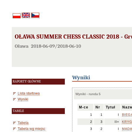
OŁAWA SUMMER CHESS CLASSIC 2018 - Gr
Oława 2018-06-09/2018-06-10
Wyniki
RAPORTY GŁÓWNE
Lista startowa
Wyniki - runda 5
Wyniki
M-ce
Nr
Tytuł
Nazw
TABELE
1
1
I
BIEGA
2
3
II+
KRYG
Tabela
Tabela wg miejsc
3
2
I
MADA