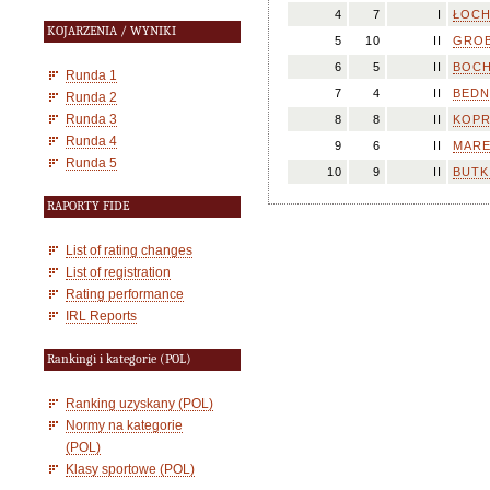
4
7
I
ŁOCH
KOJARZENIA / WYNIKI
5
10
II
GROB
6
5
II
BOCH
Runda 1
7
4
II
BEDN
Runda 2
Runda 3
8
8
II
KOPR
Runda 4
9
6
II
MARE
Runda 5
10
9
II
BUTKI
RAPORTY FIDE
List of rating changes
List of registration
Rating performance
IRL Reports
Rankingi i kategorie (POL)
Ranking uzyskany (POL)
Normy na kategorie
(POL)
Klasy sportowe (POL)