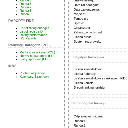
Nazwa turnieju:
Runda 5
Runda 6
Data rozpoczęcia:
Runda 7
Data zakończenia:
Runda 8
Miejsce:
Runda 9
Tempo gry:
RAPORTY FIDE
Sędzia:
Organizator:
List of rating changes
List of registration
Zakończonych rund:
Rating performance
Liczba rund:
IRL Reports
System rozgrywek:
Rankingi i kategorie (POL)
Ranking uzyskany (POL)
Normy na kategorie (POL)
Statystyka turniejowa
Klasy sportowe (POL)
INNE
Liczba zawodników:
Puchar Wojewody
Liczba federacji:
Kalendarz Szachowy
Liczba zawodników z rankingiem FIDE
Liczba kobiet:
Średni ranking turnieju:
Harmonogram turnieju
Odprawa techniczna:
Runda:1
Runda:2