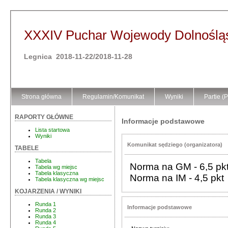
XXXIV Puchar Wojewody Dolnoślą
Legnica 2018-11-22/2018-11-28
Strona główna
Regulamin/Komunikat
Wyniki
Partie (
RAPORTY GŁÓWNE
Informacje podstawowe
Lista startowa
Wyniki
Komunikat sędziego (organizatora)
TABELE
Tabela
Norma na GM - 6,5 pkt
Tabela wg miejsc
Tabela klasyczna
Norma na IM - 4,5 pkt
Tabela klasyczna wg miejsc
KOJARZENIA / WYNIKI
Runda 1
Informacje podstawowe
Runda 2
Runda 3
Runda 4