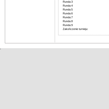
Runda:3
Runda:4
Runda:5
Runda:6
Runda:7
Runda:8
Runda:9
Zakończenie turnieju:
'