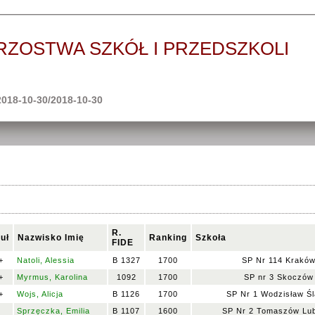
RZOSTWA SZKÓŁ I PRZEDSZKOLI
2018-10-30/2018-10-30
R.
tuł
Nazwisko Imię
Ranking
Szkoła
FIDE
+
Natoli, Alessia
B 1327
1700
SP Nr 114 Krakó
+
Myrmus, Karolina
1092
1700
SP nr 3 Skoczów
+
Wojs, Alicja
B 1126
1700
SP Nr 1 Wodzisław Śl
I
Sprzęczka, Emilia
B 1107
1600
SP Nr 2 Tomaszów Lub