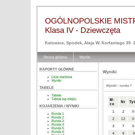
OGÓLNOPOLSKIE MIST
Klasa IV - Dziewczęta
Katowice, Spodek, Aleja W. Korfantego 35 
Strona główna
Wyniki
RAPORTY GŁÓWNE
Wyniki
Lista startowa
Wyniki
Wyniki - runda 7
TABELE
Tabela
Tabela wg miejsc
M-
Nr
Ty
ce
KOJARZENIA / WYNIKI
1
2
II
Runda 1
Runda 2
2
12
II
Runda 3
Runda 4
3
7
II
Runda 5
Runda 6
4
9
I