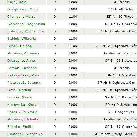
Dors, Maja
0
1000
SP Pradła
Gryglewicz, Maja
0
1000
SP Nr 46 Bytom
V
Głombek, Marta
0
1100
SP Nr 10 Piasek
Gawenda, Magdalena
0
1000
SP Nr 17 Chorzó
Boberek, Małgorzata
0
1000
SP Nr 8 Dąbrowa Gór
V
Bablok, Wiktoria
0
1100
V
Giżak, Selena
0
1100
SP Nr 21 Dąbrowa Gór
Morawin, Antonina
0
1000
SP Płomień Katowi
Olszycka, Anna
0
1000
SP Nr 21 Katowic
Latacz, Zuzanna
0
1000
SP Pradła
Zakrzewska, Maja
0
1000
SP Nr 1 Mikołów
Pisarczyk, Joanna
0
1000
SP Nr 8 Dąbrowa Gór
Gmaj, Natalia
0
1000
SP Nr 18 Dąbrowa Gór
Lonser, Marta
0
1000
SP Nr 64 Katowic
Kosowska, Kinga
0
1000
SP Nr 9 Jaworzn
Bardzik, Wiktoria
0
1000
ZS Drogomyśl
Morawin, Elżbieta
0
1000
SP Płomień Katowi
Ziomko, Emilia
0
1000
SP Nr 17 Chorzó
Romanek, Weronika
0
1000
SP im.Św. Edyty Stein Lu