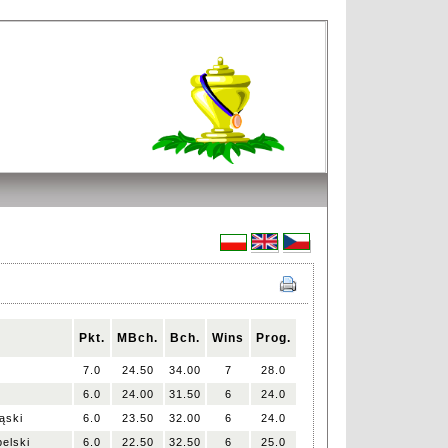
Pkt.
MBch.
Bch.
Wins
Prog.
w
7.0
24.50
34.00
7
28.0
6.0
24.00
31.50
6
24.0
ąski
6.0
23.50
32.00
6
24.0
elski
6.0
22.50
32.50
6
25.0