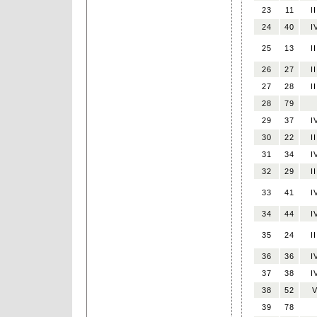
23
11
II
24
40
I
25
13
II
26
27
II
27
28
II
28
79
29
37
I
30
22
II
31
34
I
32
29
II
33
41
I
34
44
I
35
24
II
36
36
I
37
38
I
38
52
39
78