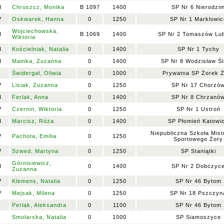
I
Chruszcz, Monika
B 1097
1400
SP Nr 6 Nierodzi
V
Oskwarek, Hanna
0
1250
SP Nr 1 Marklowic
Wojciechowska,
I
B 1069
1400
SP Nr 2 Tomaszów Lub
Wiktoria
I
Kościelniak, Natalia
0
1400
SP Nr 1 Tychy
I
Mainka, Zuzanna
0
1400
SP Nr 8 Wodzisław Śl
Świdergał, Oliwia
0
1000
Prywatna SP Żorek 
V
Lisiak, Zuzanna
0
1250
SP Nr 17 Chorzó
I
Ferlak, Anna
0
1400
SP Nr 8 Chrzanó
V
Czernin, Wiktoria
0
1250
SP Nr 1 Ustroń
I
Marcisz, Róża
0
1400
SP Płomień Katowi
Niepubliczna Szkoła Mis
V
Pachota, Emilia
0
1250
Sportowego Żory
V
Szwed, Martyna
0
1250
SP Staniątki
Górnisiewicz,
I
0
1400
SP Nr 2 Dobczyc
Zuzanna
V
Klemens, Natalia
0
1250
SP Nr 46 Bytom
V
Mejsak, Milena
0
1250
SP Nr 18 Pszczyn
V
Perlak, Aleksandra
0
1100
SP Nr 46 Bytom
Smolarska, Natalia
0
1000
SP Siamoszyce