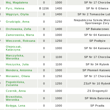
Moj, Magdalena
0
1000
SP Nr 17 Chorzó
I
Pyrc, Helena
B 1156
1400
SP Nr 6 Gliwice
I
Węgrzyn, Otylia
0
1400
SP Nr 2 Tomaszów Lub
Niepubliczna Szkoła Mis
V
Grudziądz, Anna
0
1250
Sportowego Żory
I
Orchowska, Zofia
0
1400
SP Bakałarzewo
Zamorowska, Marta
0
1000
SP Nr 64 Katowic
V
Wieczorek, Roksana
0
1250
SP Podłęże
Olejniczak,
0
1000
SP Nr 64 Katowic
Katarzyna
Marczyńska,
V
0
1100
SP Nr 17 Chorzó
Weronika
V
Hoszycka, Julia
0
1100
SP Nr 34 Rybnik
Mendera, Antonina
0
1000
SP Płomień Katowi
V
Morawiec, Oliwia
0
1250
SP Nr 17 Chorzó
Pogodzińska,
V
0
1250
ZSzP Nr 10 Rybni
Zuzanna
Czernik, Anna
0
1000
ZS Drogomyśl
Brzezińska,
0
1000
SP Wola Batorsk
Weronika
Bzdęga, Lena
0
1000
SP Pradła