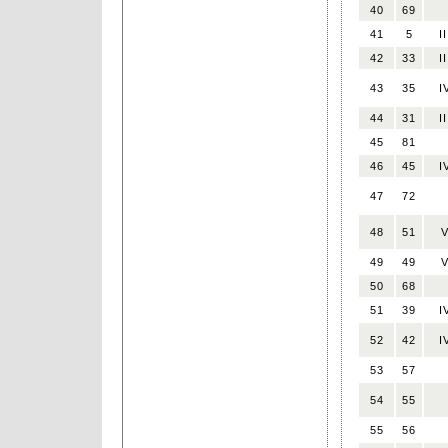
40
69
41
5
II
42
33
II
43
35
I
44
31
II
45
81
46
45
I
47
72
48
51
49
49
50
68
51
39
I
52
42
I
53
57
54
55
55
56