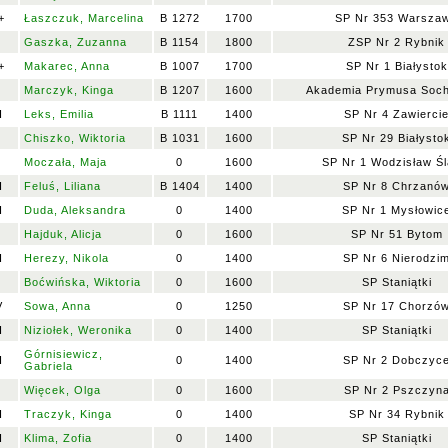
+
Łaszczuk, Marcelina
B 1272
1700
SP Nr 353 Warsza
Gaszka, Zuzanna
B 1154
1800
ZSP Nr 2 Rybnik
+
Makarec, Anna
B 1007
1700
SP Nr 1 Białystok
I
Marczyk, Kinga
B 1207
1600
Akademia Prymusa Soc
I
Leks, Emilia
B 1111
1400
SP Nr 4 Zawierci
I
Chiszko, Wiktoria
B 1031
1600
SP Nr 29 Białysto
I
Moczała, Maja
0
1600
SP Nr 1 Wodzisław Śl
I
Feluś, Liliana
B 1404
1400
SP Nr 8 Chrzanó
I
Duda, Aleksandra
0
1400
SP Nr 1 Mysłowic
I
Hajduk, Alicja
0
1600
SP Nr 51 Bytom
I
Herezy, Nikola
0
1400
SP Nr 6 Nierodzi
I
Boćwińska, Wiktoria
0
1600
SP Staniątki
V
Sowa, Anna
0
1250
SP Nr 17 Chorzó
I
Niziołek, Weronika
0
1400
SP Staniątki
Górnisiewicz,
I
0
1400
SP Nr 2 Dobczyc
Gabriela
I
Więcek, Olga
0
1600
SP Nr 2 Pszczyn
I
Traczyk, Kinga
0
1400
SP Nr 34 Rybnik
I
Klima, Zofia
0
1400
SP Staniątki