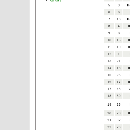
Runda 7
5
3
II
6
6
I
7
16
II
8
4
I
9
8
II
10
15
I
11
19
I
12
1
II
13
21
II
14
18
I
15
25
II
16
17
I
17
43
I
18
30
II
19
23
II
20
20
I
21
32
II
22
26
II