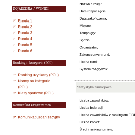
Nazwa turnieju:
KOJARZENIA / WYNIKI
Data rozpoczęcia:
Data zakończenia:
Runda 1
Miejsce:
Runda 2
Runda 3
Tempo gry:
Runda 4
Sędzia:
Runda 5
Organizator:
Runda 6
Zakończonych rund:
Liczba rund:
Rankingi i kategorie (POL)
System rozgrywek:
Ranking uzyskany (POL)
Normy na kategorie
(POL)
Statystyka turniejowa
Klasy sportowe (POL)
Liczba zawodników:
Komunikat Organizatora
Liczba federacji:
Liczba zawodników z rankingiem FID
Komunikat Organizacyjny
Liczba kobiet:
Średni ranking turnieju: