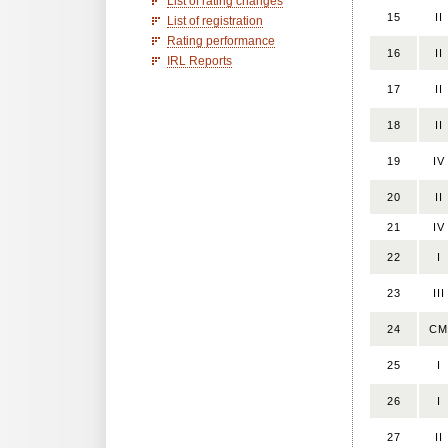
List of rating changes
15
II
List of registration
Rating performance
16
II
IRL Reports
17
II
18
II
19
IV
20
II
21
IV
22
I
23
III
24
CM
25
I
26
I
27
II