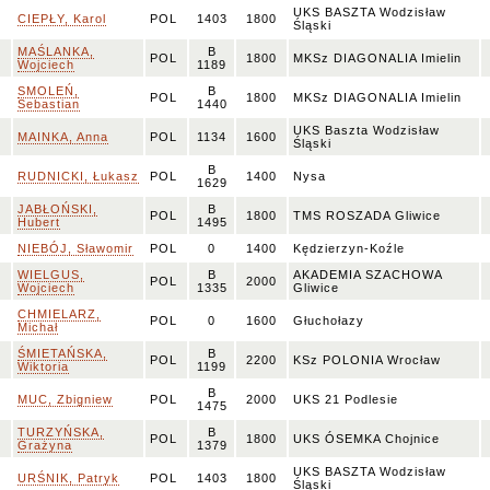
UKS BASZTA Wodzisław
CIEPŁY, Karol
POL
1403
1800
Śląski
MAŚLANKA,
B
POL
1800
MKSz DIAGONALIA Imielin
Wojciech
1189
SMOLEŃ,
B
POL
1800
MKSz DIAGONALIA Imielin
Sebastian
1440
UKS Baszta Wodzisław
MAINKA, Anna
POL
1134
1600
Śląski
B
RUDNICKI, Łukasz
POL
1400
Nysa
1629
JABŁOŃSKI,
B
POL
1800
TMS ROSZADA Gliwice
Hubert
1495
NIEBÓJ, Sławomir
POL
0
1400
Kędzierzyn-Koźle
WIELGUS,
B
AKADEMIA SZACHOWA
POL
2000
Wojciech
1335
Gliwice
CHMIELARZ,
POL
0
1600
Głuchołazy
Michał
ŚMIETAŃSKA,
B
POL
2200
KSz POLONIA Wrocław
Wiktoria
1199
B
MUC, Zbigniew
POL
2000
UKS 21 Podlesie
1475
TURZYŃSKA,
B
POL
1800
UKS ÓSEMKA Chojnice
Grażyna
1379
UKS BASZTA Wodzisław
URŚNIK, Patryk
POL
1403
1800
Śląski