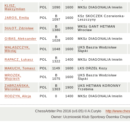
KLISZ,
POL
1090
1600
MKSz DIAGONALIA Imielin
Maksymilian
B
KSz SKOCZEK Czerwionka-
JAROS, Emilia
POL
1600
1097
Leszczyny
B
WKSz GANT HETMAN
SUŁOT, Zdzisław
POL
1800
1380
Wrocław
B
GIBAS, Aleksander
POL
1600
MKSz DIAGONALIA Imielin
1028
WALASZCZYK,
UKS Baszta Wodzisław
POL
1048
1600
Mikołaj
Śląski
B
RAPACZ, Łukasz
POL
1400
MKSz DIAGONALIA Imielin
1322
MAKUCH, Tomasz
POL
1149
1600
LKS ORZEŁ Kozy
MROZEK,
B
UKS Baszta Wodzisław
POL
1600
Wojciech
1075
Śląski
ZABRZAŃSKA,
B
UKS HETMAN KORONNY
POL
1900
Weronika
1303
Trzebinia
RODZYN, Alicja
POL
0
1400
MKSz DIAGONALIA Imielin
ChessArbiter Pro 2016 (v.6.05) © A.Curyło
http://www.ches
Owner: Uczniowski Klub Sportowy Ósemka Chojn