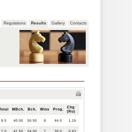
Regulations
Results
Gallery
Contacts
Chg
Total
MBch.
Bch.
Wins
Prog.
(Ru)
8.5
40.00
50.50
8
44.0
1,19
7.0
41.50
54.00
7
39.0
0,63