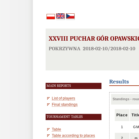
XXVIII PUCHAR GÓR OPAWSKI
POKRZYWNA 2018-02-10/2018-02-10
Results
MAIN REPORTS
List of players
Standings - rou
Final standings
Place
Titl
TOURNAMENT TABLES
1
G
Table
Table according to places
2
m