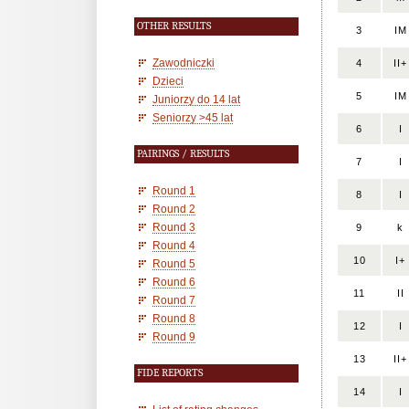
OTHER RESULTS
3
IM
Zawodniczki
4
II+
Dzieci
5
IM
Juniorzy do 14 lat
Seniorzy >45 lat
6
I
PAIRINGS / RESULTS
7
I
Round 1
8
I
Round 2
Round 3
9
k
Round 4
10
I+
Round 5
Round 6
11
II
Round 7
Round 8
12
I
Round 9
13
II+
FIDE REPORTS
14
I