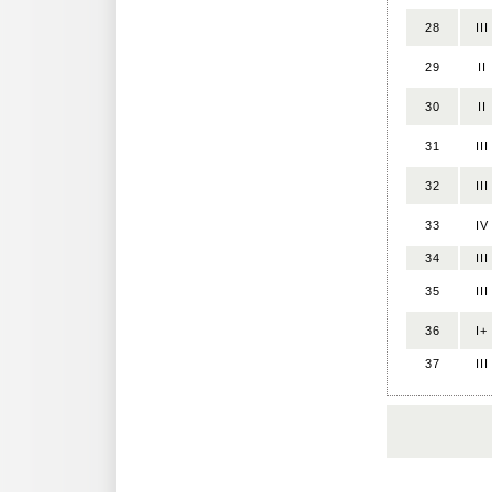
28
III
29
II
30
II
31
III
32
III
33
IV
34
III
35
III
36
I+
37
III