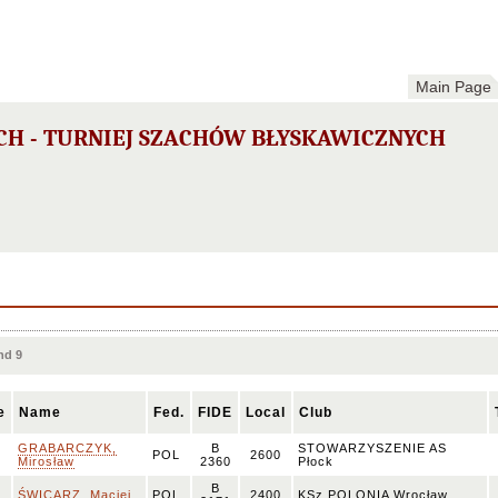
Main Page
CH - TURNIEJ SZACHÓW BŁYSKAWICZNYCH
nd 9
e
Name
Fed.
FIDE
Local
Club
GRABARCZYK,
B
STOWARZYSZENIE AS
M
POL
2600
Mirosław
2360
Płock
B
ŚWICARZ, Maciej
POL
2400
KSz POLONIA Wrocław