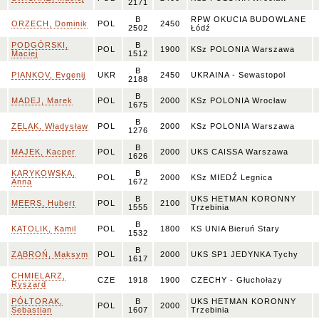
2171
B
RPW OKUCIA BUDOWLANE
ORZECH, Dominik
POL
2450
2502
Łódź
PODGÓRSKI,
B
POL
1900
KSz POLONIA Warszawa
Maciej
1512
B
PIANKOV, Evgenij
UKR
2450
UKRAINA - Sewastopol
2188
B
MADEJ, Marek
POL
2000
KSz POLONIA Wrocław
1675
B
ŻELAK, Władysław
POL
2000
KSz POLONIA Warszawa
1276
B
MAJEK, Kacper
POL
2000
UKS CAISSA Warszawa
1626
KARYKOWSKA,
B
POL
2000
KSz MIEDŹ Legnica
Anna
1672
B
UKS HETMAN KORONNY
MEERS, Hubert
POL
2100
1555
Trzebinia
B
KATOLIK, Kamil
POL
1800
KS UNIA Bieruń Stary
1532
B
ZĄBROŃ, Maksym
POL
2000
UKS SP1 JEDYNKA Tychy
1617
CHMIELARZ,
CZE
1918
1900
CZECHY - Głuchołazy
Ryszard
PÓŁTORAK,
B
UKS HETMAN KORONNY
POL
2000
Sebastian
1607
Trzebinia