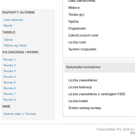
Data zakończenia:
Miejsce:
RAPORTY GŁÓWNE
Tempo gry:
Lista startowa
Sędzia:
Wyniki
Organizator:
TABELE
Zakończonych rund:
Tabela
Liczba rund:
Tabela wg miejsc
System rozgrywek:
KOJARZENIA / WYNIKI
Runda 1
Runda 2
Statystyka turniejowa
Runda 3
Runda 4
Liczba zawodników:
Runda 5
Liczba federacji:
Runda 6
Runda 7
Liczba zawodników z rankingiem FIDE:
Runda 8
Liczba kobiet:
INNE
Średni ranking turnieju:
Galeria zdjęć z Turnieju
ChessArbiter Pro 2016 (
Wła