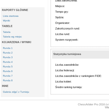
Data zakończenia:
Miejsce:
RAPORTY GŁÓWNE
Tempo gry:
Lista startowa
Sędzia:
Wyniki
Organizator:
TABELE
Zakończonych rund:
Tabela
Liczba rund:
Tabela wg miejsc
System rozgrywek:
KOJARZENIA / WYNIKI
Runda 1
Runda 2
Statystyka turniejowa
Runda 3
Runda 4
Liczba zawodników:
Runda 5
Liczba federacji:
Runda 6
Runda 7
Liczba zawodników z rankingiem FIDE:
Runda 8
Liczba kobiet:
INNE
Średni ranking turnieju:
Galeria zdjęć z Turnieju
ChessArbiter Pro 2016 (
Wła