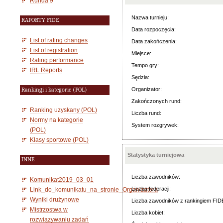
Runda 9
Nazwa turnieju:
RAPORTY FIDE
Data rozpoczęcia:
List of rating changes
Data zakończenia:
List of registration
Miejsce:
Rating performance
Tempo gry:
IRL Reports
Sędzia:
Organizator:
Rankingi i kategorie (POL)
Zakończonych rund:
Ranking uzyskany (POL)
Liczba rund:
Normy na kategorie
System rozgrywek:
(POL)
Klasy sportowe (POL)
Statystyka turniejowa
INNE
Liczba zawodników:
Komunikat2019_03_01
Liczba federacji:
Link_do_komunikatu_na_stronie_Organizatora
Wyniki drużynowe
Liczba zawodników z rankingiem FID
Mistrzostwa w
Liczba kobiet:
rozwiązywaniu zadań