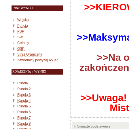
>>KIEROW
INNE WYNIKI
Wojsko
Policja
PSP
>>Maksymal
SW
Celnicy
OSP
>>Na ot
Straż Graniczna
Zawodnicy powyżej 65 lat
zakończeni
KOJARZENIA / WYNIKI
Runda 1
Runda 2
>>Uwaga! 
Runda 3
Runda 4
Mis
Runda 5
Runda 6
Runda 7
Runda 8
Informacje podstawowe