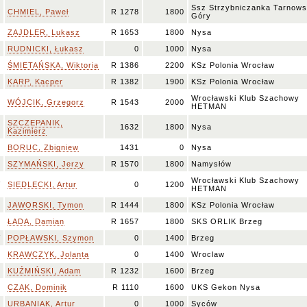
Ssz Strzybniczanka Tarnows
I
CHMIEL, Paweł
R 1278
1800
Góry
I
ZAJDLER, Lukasz
R 1653
1800
Nysa
RUDNICKI, Łukasz
0
1000
Nysa
M
ŚMIETAŃSKA, Wiktoria
R 1386
2200
KSz Polonia Wrocław
+
KARP, Kacper
R 1382
1900
KSz Polonia Wrocław
Wrocławski Klub Szachowy
I
WÓJCIK, Grzegorz
R 1543
2000
HETMAN
SZCZEPANIK,
I
1632
1800
Nysa
Kazimierz
BORUC, Zbigniew
1431
0
Nysa
I
SZYMAŃSKI, Jerzy
R 1570
1800
Namysłów
Wrocławski Klub Szachowy
V
SIEDLECKI, Artur
0
1200
HETMAN
I
JAWORSKI, Tymon
R 1444
1800
KSz Polonia Wrocław
I
ŁADA, Damian
R 1657
1800
SKS ORLIK Brzeg
V
POPŁAWSKI, Szymon
0
1400
Brzeg
I
KRAWCZYK, Jolanta
0
1400
Wroclaw
I
KUŹMIŃSKI, Adam
R 1232
1600
Brzeg
I
CZAK, Dominik
R 1110
1600
UKS Gekon Nysa
URBANIAK, Artur
0
1000
Syców