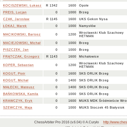
I
KOCISZEWSKI, Łukasz
R 1342
1600
Opole
PREIS, Lucjan
0
1000
Brzeg
I
CZAK, Jarosław
R 1145
1600
UKS Gekon Nysa
ŁOKAJ, Marek
0
1000
Namysłów
Wrocławski Klub Szachowy
V
MACIKOWSKI, Bartosz
0
1200
HETMAN
MACIEJOWSKI, Michał
0
1000
Brzeg
PISZCZEK, Jan
0
1000
Brzeg
I
FRĄTCZAK, Grzegorz
R 1143
1600
Michałowice
Wrocławski Klub Szachowy
V
KOPER, Sebastian
0
1200
HETMAN
I
KOGUT, Piotr
0
1600
SKS ORLIK Brzeg
V
KOGUT, Michał
0
1400
SKS ORLIK Brzeg
V
MAŁECKI, Mateusz
0
1400
SKS ORLIK Brzeg
BAŃKOWSKA, Kamila
0
1000
SKS ORLIK Brzeg
I
KRAWCZYK, Eryk
0
1600
MUKS MDK Śródmieście Wro
SZEWCZYK, Maja
0
1000
MUKS Stoczek 45 Białystok
ChessArbiter Pro 2016 (v.6.04) © A.Curyło
http://www.ches