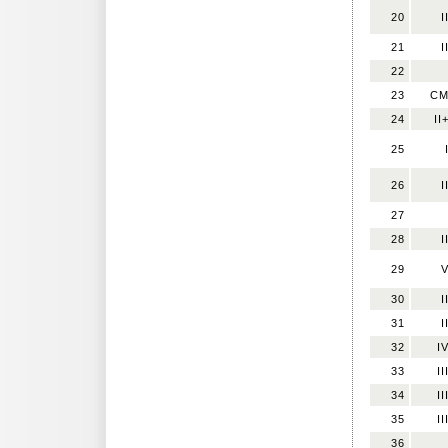
20
I
21
I
22
23
C
24
II
25
26
I
27
28
I
29
30
I
31
I
32
I
33
II
34
II
35
II
36