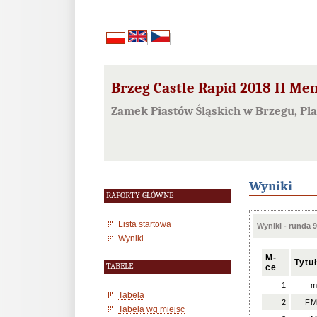
Brzeg Castle Rapid 2018 II Mem
Zamek Piastów Śląskich w Brzegu, Pla
Wyniki
RAPORTY GŁÓWNE
Lista startowa
Wyniki - runda 9
Wyniki
M-
Tytuł
TABELE
ce
1
Tabela
2
F
Tabela wg miejsc