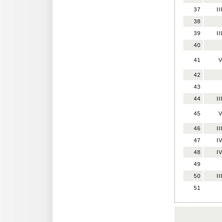
37
II
38
39
II
40
41
42
43
44
II
45
46
II
47
I
48
I
49
50
II
51