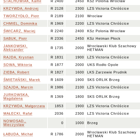
M
STACHOWIAK, Kamil
R 2400
2450
KSz Polonia Wrocław
+
KRZYWDA, Andrzej
R 2128
2300
LZS Victoria Chróścice
+
TWORZYDŁO, Piotr
R 2189
2100
Wroclaw
m
CHMIEL, Dominika
R 1969
2200
LZS Victoria Chróścice
m
ŚWICARZ, Maciej
R 2240
2400
KSz Polonia Wrocław
M
SABUK, Piotr
R 2336
2450
KSz Hetman Płock
JANKOWSKI,
Wrocławski Klub Szachowy
I
R 1735
2000
Aleksander
HETMAN
+
RAJDA, Krystian
R 1831
1900
LZS Victoria Chróścice
k
SOWA, Wiktoria
R 1877
2000
UKS Rodło Opole
I
ZIEBA, Robert
R 1827
1600
LKS Zarzewie Prudnik
+
ŚMIETAŃSKI, Marek
R 1609
1900
SKS ORLIK Brzeg
+
SZAJDA, Marcin
R 1986
2100
LZS Victoria Chróścice
JURKOWSKA,
I
R 1369
1800
SKS ORLIK Brzeg
Magdalena
+
KRZYWDA, Małgorzata
1853
1900
LZS Victoria Chróścice
+
MAŁECKI, Rafał
2036
2300
LZS Victoria Chróścice
NOWOSAD,,
0
1000
Brzeg
Mieczysław
Wrocławski Klub Szachowy
I
ŁABUDA, Michał
R 1786
2000
HETMAN