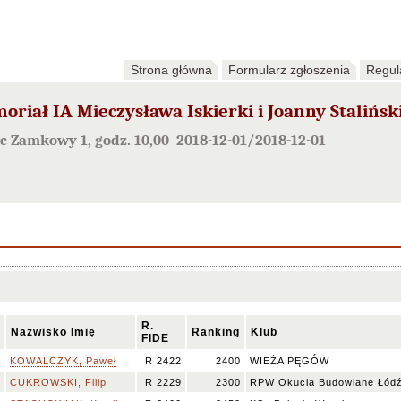
Strona główna
Formularz zgłoszenia
Regul
oriał IA Mieczysława Iskierki i Joanny Stalińsk
c Zamkowy 1, godz. 10,00 2018-12-01/2018-12-01
R.
Nazwisko Imię
Ranking
Klub
FIDE
m
KOWALCZYK, Paweł
R 2422
2400
WIEŻA PĘGÓW
M
CUKROWSKI, Filip
R 2229
2300
RPW Okucia Budowlane Łód