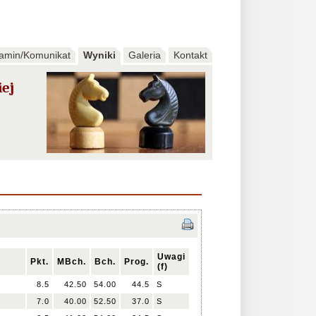
amin/Komunikat
Wyniki
Galeria
Kontakt
iej
Uwagi
Pkt.
MBch.
Bch.
Prog.
(f)
8.5
42.50
54.00
44.5
S
ź
7.0
40.00
52.50
37.0
S