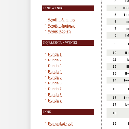
3
I
4
k+
INNE WYNIKI
5
I+
Wyniki - Seniorzy
6
Wyniki - Juniorzy
7
Wyniki Kobiety
8
I
KOJARZENIA / WYNIKI
9
10
II
Runda 1
11
Runda 2
Runda 3
12
II
Runda 4
13
II
Runda 5
14
I+
Runda 6
Runda 7
15
Runda 8
16
I+
Runda 9
17
k
INNE
18
Komunikat - pdf
19