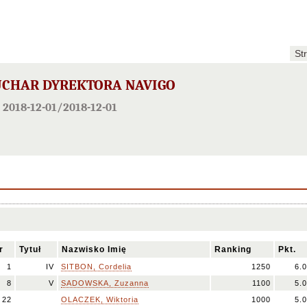
St
UCHAR DYREKTORA NAVIGO
2018-12-01/2018-12-01
r
Tytuł
Nazwisko Imię
Ranking
Pkt.
1
IV
SITBON, Cordelia
1250
6.0
8
V
SADOWSKA, Zuzanna
1100
5.0
22
OLACZEK, Wiktoria
1000
5.0