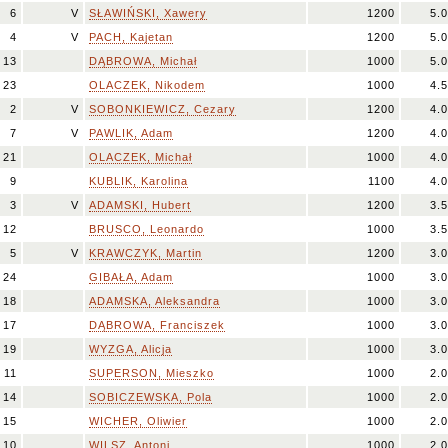
6
V
SŁAWIŃSKI, Xawery
1200
5.0
4
V
PACH, Kajetan
1200
5.0
13
DĄBROWA, Michał
1000
5.0
23
OLACZEK, Nikodem
1000
4.5
2
V
SOBONKIEWICZ, Cezary
1200
4.0
7
V
PAWLIK, Adam
1200
4.0
21
OLACZEK, Michał
1000
4.0
9
KUBLIK, Karolina
1100
4.0
3
V
ADAMSKI, Hubert
1200
3.5
12
BRUSCO, Leonardo
1000
3.5
5
V
KRAWCZYK, Martin
1200
3.0
24
GIBAŁA, Adam
1000
3.0
18
ADAMSKA, Aleksandra
1000
3.0
17
DĄBROWA, Franciszek
1000
3.0
19
WYZGA, Alicja
1000
3.0
11
SUPERSON, Mieszko
1000
2.0
14
SOBICZEWSKA, Pola
1000
2.0
15
WICHER, Oliwier
1000
2.0
10
WILSZ, Antoni
1000
2.0