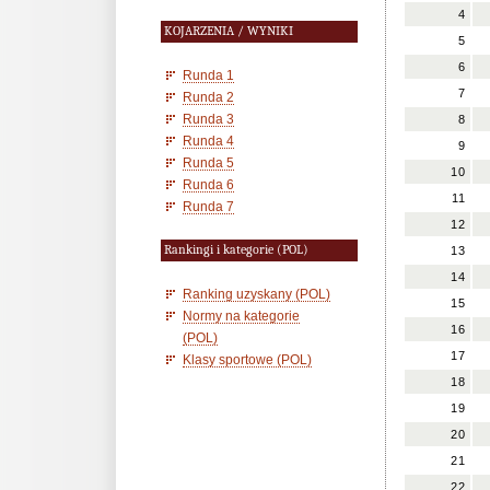
4
KOJARZENIA / WYNIKI
5
6
Runda 1
7
Runda 2
Runda 3
8
Runda 4
9
Runda 5
10
Runda 6
11
Runda 7
12
Rankingi i kategorie (POL)
13
14
Ranking uzyskany (POL)
15
Normy na kategorie
16
(POL)
17
Klasy sportowe (POL)
18
19
20
21
22