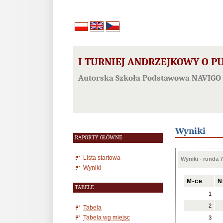
I TURNIEJ ANDRZEJKOWY O P
Autorska Szkoła Podstawowa NAVIGO 
Wyniki
RAPORTY GŁÓWNE
Lista startowa
Wyniki - runda 7
Wyniki
M-ce
N
TABELE
1
2
Tabela
Tabela wg miejsc
3