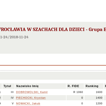
ROCŁAWIA W SZACHACH DLA DZIECI - Grupa 
1-24/2018-11-24
Tytuł
Nazwisko Imię
R. FIDE
Ranking
1
III
DOBROWOLSKI, Kamil
R 1060
1600
2
IV
PIECHOCKI, Krystian
0
1400
9
V
NOWACKI, Jakub
0
1200