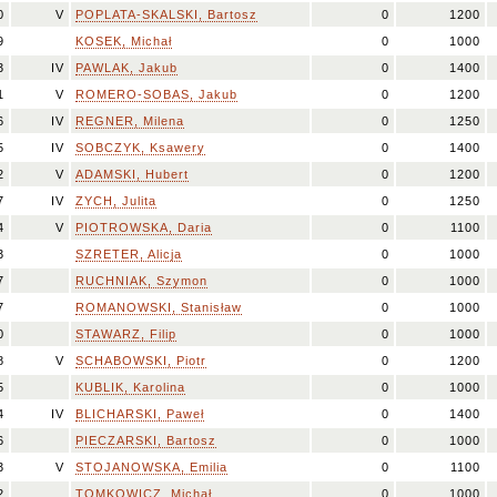
0
V
POPLATA-SKALSKI, Bartosz
0
1200
9
KOSEK, Michał
0
1000
3
IV
PAWLAK, Jakub
0
1400
1
V
ROMERO-SOBAS, Jakub
0
1200
6
IV
REGNER, Milena
0
1250
5
IV
SOBCZYK, Ksawery
0
1400
2
V
ADAMSKI, Hubert
0
1200
7
IV
ZYCH, Julita
0
1250
4
V
PIOTROWSKA, Daria
0
1100
3
SZRETER, Alicja
0
1000
7
RUCHNIAK, Szymon
0
1000
7
ROMANOWSKI, Stanisław
0
1000
0
STAWARZ, Filip
0
1000
8
V
SCHABOWSKI, Piotr
0
1200
5
KUBLIK, Karolina
0
1000
4
IV
BLICHARSKI, Paweł
0
1400
6
PIECZARSKI, Bartosz
0
1000
3
V
STOJANOWSKA, Emilia
0
1100
2
TOMKOWICZ, Michał
0
1000