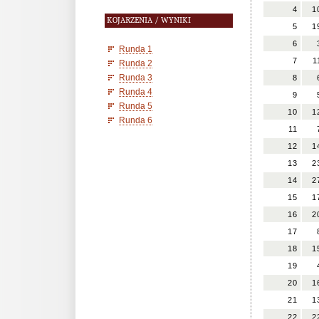
4
1
KOJARZENIA / WYNIKI
5
1
6
Runda 1
7
1
Runda 2
Runda 3
8
Runda 4
9
Runda 5
10
1
Runda 6
11
12
1
13
2
14
2
15
1
16
2
17
18
1
19
20
1
21
1
22
2