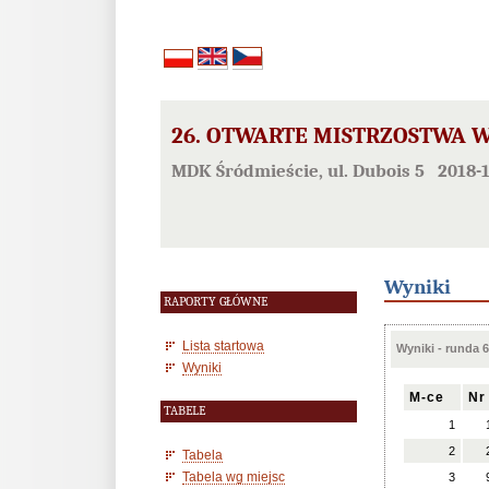
26. OTWARTE MISTRZOSTWA W
MDK Śródmieście, ul. Dubois 5 2018-1
Wyniki
RAPORTY GŁÓWNE
Lista startowa
Wyniki - runda 6
Wyniki
M-ce
Nr
TABELE
1
2
Tabela
Tabela wg miejsc
3