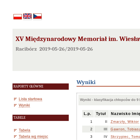
XV Międzynarodowy Memoriał im. Wiesław
Racibórz 2019-05-26/2019-05-26
Wyniki
RAPORTY GŁÓWNE
Lista startowa
Wyniki - klasyfikacja chłopców do 9 
Wyniki
L.p.
Tytuł
Nazwisko Imi
TABELE
1
II
Zmarzły, Wiktor
2
III
Gawron, Tobias
Tabela
Tabela wg miejsc
3
IV
Skrzypiec, Tom