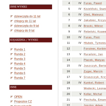
4
IV
Furas, Paweł
INNE WYNIKI
5
IV
Kisieliński, Stan
6
IV
Oleś, Mateusz
dziewczęta do 11 lat
7
IV
Jakubiec, Krzys
chłopcy do 11 lat
dziewczęta do 9 lat
8
IV
Brocki, Wiktor
chłopcy do 9 lat
9
IV
Rebelski, Ksaw
10
IV
Furas, Piotr
KOJARZENIA / WYNIKI
11
IV
Hlubek, Tymote
12
Forstner, Korbin
Runda 1
Runda 2
13
V
Rurański, Jan
Runda 3
14
Placek, Matyas
Runda 4
15
IV
Juszczyk, Bart
Runda 5
16
Zygar, Marcin
Runda 6
17
V
Gruszczyk, Krz
Runda 7
18
IV
Kunkel, Robert
INNE
19
Wodecki, Leona
20
V
Kollar, Michał
OPEN
21
V
Piechulla, Eman
Propozice CZ
22
Joszko, Adam