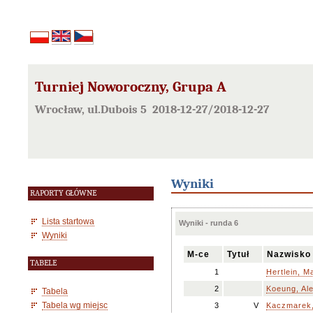
Turniej Noworoczny, Grupa A
Wrocław, ul.Dubois 5 2018-12-27/2018-12-27
Wyniki
RAPORTY GŁÓWNE
Lista startowa
Wyniki - runda 6
Wyniki
M-ce
Tytuł
Nazwisko 
TABELE
1
Hertlein, M
2
Koeung, Al
Tabela
Tabela wg miejsc
3
V
Kaczmarek,