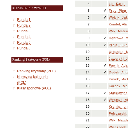
4
Lis, Karol
KOJARZENIA / WYNIKI
5
V
Frąc, Piotr
6
V
Wójcik, Ja
Runda 1
7
Kondel, Alic
Runda 2
Runda 3
8
Wilk, Mate
Runda 4
9
V
Dąbrowa, M
Runda 5
10
V
Preis, Łuk
Runda 6
10
Urbaniak, M
12
Jaworski, 
Rankingi i kategorie (POL)
13
V
Pawlik, Ad
Ranking uzyskany (POL)
14
V
Dudek, Ant
Normy na kategorie
15
Kosek, Mic
(POL)
16
Kornak, Ma
Klasy sportowe (POL)
17
V
Statkiewicz
18
V
Wysmyk, A
19
Kremis, Ig
20
Pelczarski,
21
Wilk, Magd
22
Wieczorek,