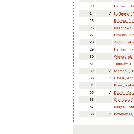
23
Hertlein, B
24
V
Hoffmann, 
25
Buława, Jul
26
Marchewa, 
27
Procner, N
28
Zięba, Jak
29
Hertlein, T
30
Wieczorek,
31
Tomków, Fr
32
V
Stempak, 
33
V
Gibała, Ad
34
Preis, Rafa
35
V
Kublik, Kar
36
Stempak, Pi
37
Motyka, An
38
V
Pawłowski,