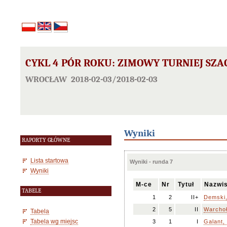
CYKL 4 PÓR ROKU: ZIMOWY TURNIEJ SZ
WROCŁAW 2018-02-03/2018-02-03
Wyniki
RAPORTY GŁÓWNE
Lista startowa
Wyniki - runda 7
Wyniki
M-ce
Nr
Tytuł
Nazwis
TABELE
1
2
II+
Demski,
2
5
II
Warchoł
Tabela
Tabela wg miejsc
3
1
I
Galant,