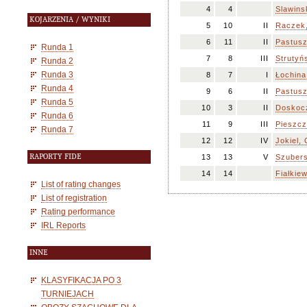
4
4
Slawins
KOJARZENIA / WYNIKI
5
10
II
Raczek,
6
11
II
Pastusz
Runda 1
7
8
III
Strutyń
Runda 2
Runda 3
8
7
I
Łochina
Runda 4
9
6
II
Pastus
Runda 5
10
3
II
Doskocz
Runda 6
11
9
III
Pieszcz
Runda 7
12
12
IV
Jokiel, 
RAPORTY FIDE
13
13
V
Szubers
14
14
Fiałkie
List of rating changes
List of registration
Rating performance
IRL Reports
INNE
KLASYFIKACJA PO 3
TURNIEJACH