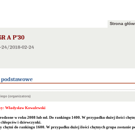
Strona głów
GR A P'30
-24/2018-02-24
e podstawowe
ego (organizatora)
wy: Władysław Kowalewski
urodzone w roku 2008 lub mł. Do rankingu 1400. W przypadku dużej ilości chętn
 chłopców i dziewczynki.
 chętni do rankingu 1600. W przypadku dużej ilości chętnych grupa zostanie p