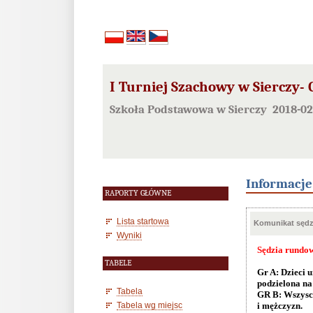
I Turniej Szachowy w Sierczy- 
Szkoła Podstawowa w Sierczy 2018-02
Informacj
RAPORTY GŁÓWNE
Lista startowa
Komunikat sędzi
Wyniki
Sędzia rundo
TABELE
Gr A: Dzieci 
podzielona
na
Tabela
GR B: Wszyscy
Tabela wg miejsc
i
mężczyzn.