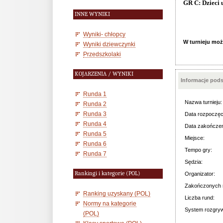
GR C: Dzieci 
INNE WYNIKI
Wyniki- chłopcy
W turnieju moż
Wyniki dziewczynki
Przedszkolaki
KOJARZENIA / WYNIKI
Informacje pod
Runda 1
Nazwa turnieju:
Runda 2
Runda 3
Data rozpoczęc
Runda 4
Data zakończen
Runda 5
Miejsce:
Runda 6
Tempo gry:
Runda 7
Sędzia:
Rankingi i kategorie (POL)
Organizator:
Zakończonych 
Ranking uzyskany (POL)
Liczba rund:
Normy na kategorie
System rozgry
(POL)