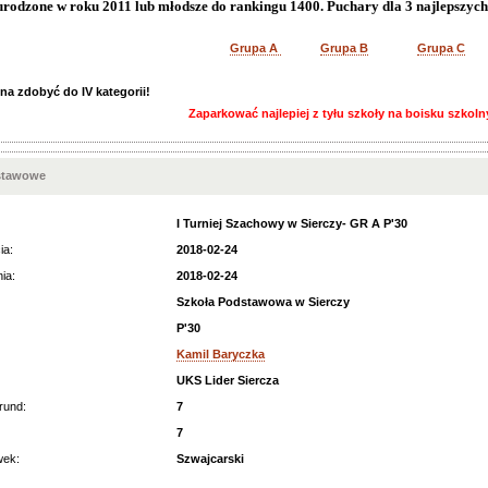
urodzone w roku 2011 lub młodsze do rankingu 1400. Puchary dla 3 najlepszych
Grupa A
Grupa B
Grupa C
na zdobyć do IV kategorii!
Zaparkować najlepiej z tyłu szkoły na boisku szkol
stawowe
I Turniej Szachowy w Sierczy- GR A P'30
ia:
2018-02-24
ia:
2018-02-24
Szkoła Podstawowa w Sierczy
P'30
Kamil Baryczka
UKS Lider Siercza
rund:
7
7
wek:
Szwajcarski