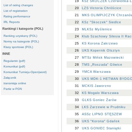
19
KSz SKOCZEK Czerwionka-L
List of rating changes
20
LZS Victoria Chróścice
List of registration
21
MKS OLIMPIJCZYK Chrzanó
Rating performance
IRL Reports
22
KSz "Skoczek" Siedlce
Rankingi i kategorie (POL)
23
MLKSz Myślenice
Ranking uzyskany (POL)
24
Klub Szachowy Silesia II Rac
Normy na kategorie (POL)
25
KS Korona Zakrzewo
Klasy sportowe (POL)
26
UKS Kopernik Olsztyn
INNE
27
MTSz Mińsk Mazowiecki
Regulamin (pdf)
28
TMS „Roszada” Gliwice
Komunikat (pdf)
29
YMCA Warszawa
Komunikat Turnieju-Open(word)
Załącznik
30
UKS MDK-1 HETMAN BYDG
transmisja online
31
MCKIS Jaworzno
Partie w PGN
32
KS Mogalo Warszawa
33
GLKS Goniec Żarów
34
LKS Zarzewie w Prudniku
35
ASSz LIPNO STĘSZEW
36
UKS "Korona" Gdańsk
37
UKS GONIEC Staniątki