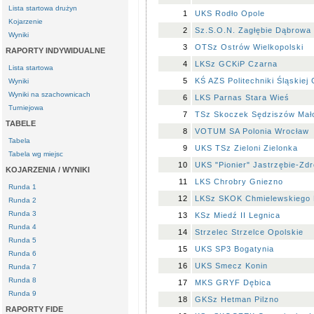
Lista startowa drużyn
1
UKS Rodło Opole
Kojarzenie
2
Sz.S.O.N. Zagłębie Dąbrowa
Wyniki
3
OTSz Ostrów Wielkopolski
RAPORTY INDYWIDUALNE
4
LKSz GCKiP Czarna
Lista startowa
5
KŚ AZS Politechniki Śląskiej 
Wyniki
Wyniki na szachownicach
6
LKS Parnas Stara Wieś
Turniejowa
7
TSz Skoczek Sędziszów Mało
TABELE
8
VOTUM SA Polonia Wrocław
Tabela
9
UKS TSz Zieloni Zielonka
Tabela wg miejsc
10
UKS "Pionier" Jastrzębie-Zdr
KOJARZENIA / WYNIKI
11
LKS Chrobry Gniezno
Runda 1
12
LKSz SKOK Chmielewskiego 
Runda 2
Runda 3
13
KSz Miedź II Legnica
Runda 4
14
Strzelec Strzelce Opolskie
Runda 5
15
UKS SP3 Bogatynia
Runda 6
16
UKS Smecz Konin
Runda 7
Runda 8
17
MKS GRYF Dębica
Runda 9
18
GKSz Hetman Pilzno
RAPORTY FIDE