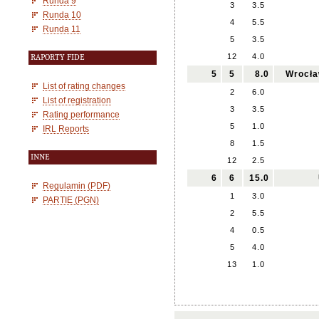
Runda 9
3
3.5
Runda 10
4
5.5
Runda 11
5
3.5
12
4.0
RAPORTY FIDE
5
5
8.0
Wrocła
List of rating changes
2
6.0
List of registration
3
3.5
Rating performance
5
1.0
IRL Reports
8
1.5
INNE
12
2.5
6
6
15.0
Regulamin (PDF)
1
3.0
PARTIE (PGN)
2
5.5
4
0.5
5
4.0
13
1.0