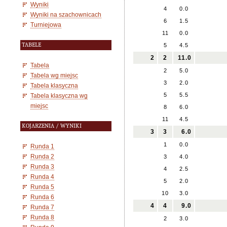
Wyniki
4
0.0
Wyniki na szachownicach
6
1.5
Turniejowa
11
0.0
TABELE
5
4.5
2
2
11.0
Tabela
2
5.0
Tabela wg miejsc
3
2.0
Tabela klasyczna
5
5.5
Tabela klasyczna wg
miejsc
8
6.0
11
4.5
KOJARZENIA / WYNIKI
3
3
6.0
1
0.0
Runda 1
Runda 2
3
4.0
Runda 3
4
2.5
Runda 4
5
2.0
Runda 5
10
3.0
Runda 6
4
4
9.0
Runda 7
Runda 8
2
3.0