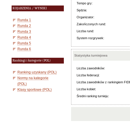
Tempo gry:
KOJARZENIA / WYNIKI
Sędzia:
Organizator:
Runda 1
Zakończonych rund:
Runda 2
Liczba rund:
Runda 3
Runda 4
System rozgrywek:
Runda 5
Runda 6
Statystyka turniejowa
Rankingi i kategorie (POL)
Liczba zawodników:
Ranking uzyskany (POL)
Liczba federacji:
Normy na kategorie
Liczba zawodników z rankingiem FID
(POL)
Liczba kobiet:
Klasy sportowe (POL)
Średni ranking turnieju: