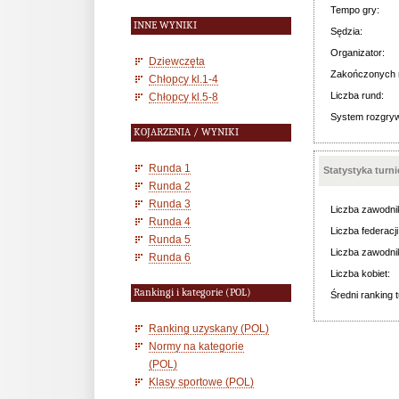
Tempo gry:
INNE WYNIKI
Sędzia:
Organizator:
Dziewczęta
Zakończonych 
Chłopcy kl.1-4
Liczba rund:
Chłopcy kl.5-8
System rozgry
KOJARZENIA / WYNIKI
Runda 1
Statystyka turn
Runda 2
Runda 3
Liczba zawodni
Runda 4
Liczba federacji
Runda 5
Liczba zawodni
Runda 6
Liczba kobiet:
Rankingi i kategorie (POL)
Średni ranking t
Ranking uzyskany (POL)
Normy na kategorie
(POL)
Klasy sportowe (POL)