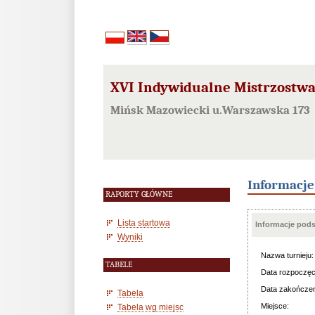
XVI Indywidualne Mistrzostw
Mińsk Mazowiecki u.Warszawska 173 
Informacj
RAPORTY GŁÓWNE
Lista startowa
Informacje pod
Wyniki
Nazwa turnieju:
TABELE
Data rozpoczęc
Data zakończen
Tabela
Miejsce:
Tabela wg miejsc