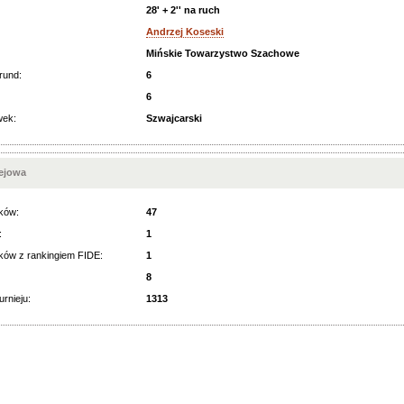
28' + 2'' na ruch
Andrzej Koseski
Mińskie Towarzystwo Szachowe
rund:
6
6
wek:
Szwajcarski
iejowa
ków:
47
:
1
ków z rankingiem FIDE:
1
8
urnieju:
1313