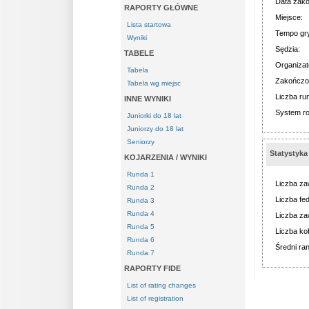
Data zako
RAPORTY GŁÓWNE
Miejsce:
Lista startowa
Tempo gr
Wyniki
Sędzia:
TABELE
Organizat
Tabela
Zakończo
Tabela wg miejsc
Liczba ru
INNE WYNIKI
System r
Juniorki do 18 lat
Juniorzy do 18 lat
Seniorzy
Statystyka
KOJARZENIA / WYNIKI
Runda 1
Liczba za
Runda 2
Liczba fed
Runda 3
Runda 4
Liczba za
Runda 5
Liczba kob
Runda 6
Średni ran
Runda 7
RAPORTY FIDE
List of rating changes
List of registration