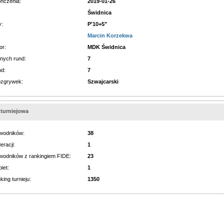
ńczenia:
2019-01-26
Świdnica
y:
P'10+5"
Marcin Korzekwa
or:
MDK Świdnica
nych rund:
7
nd:
7
ozgrywek:
Szwajcarski
 turniejowa
wodników:
38
eracji:
1
wodników z rankingiem FIDE:
23
iet:
1
king turnieju:
1350