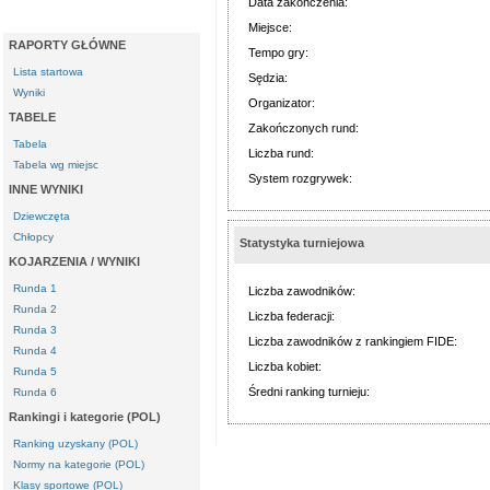
Data zakończenia:
Miejsce:
RAPORTY GŁÓWNE
Tempo gry:
Lista startowa
Sędzia:
Wyniki
Organizator:
TABELE
Zakończonych rund:
Tabela
Liczba rund:
Tabela wg miejsc
System rozgrywek:
INNE WYNIKI
Dziewczęta
Chłopcy
Statystyka turniejowa
KOJARZENIA / WYNIKI
Runda 1
Liczba zawodników:
Runda 2
Liczba federacji:
Runda 3
Liczba zawodników z rankingiem FIDE:
Runda 4
Liczba kobiet:
Runda 5
Średni ranking turnieju:
Runda 6
Rankingi i kategorie (POL)
Ranking uzyskany (POL)
Normy na kategorie (POL)
Klasy sportowe (POL)