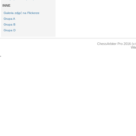
INNE
Galeria zdjęć na Flickerze
Grupa A
Grupa B
Grupa D
ChessArbiter Pro 2016 (
Wła
'