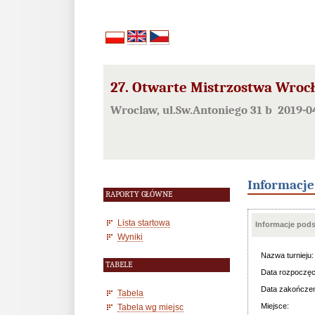
27. Otwarte Mistrzostwa Wrocław
Wroclaw, ul.Sw.Antoniego 31 b 2019-0
Informacj
RAPORTY GŁÓWNE
Lista startowa
Informacje pod
Wyniki
Nazwa turnieju:
TABELE
Data rozpoczęc
Data zakończen
Tabela
Miejsce:
Tabela wg miejsc