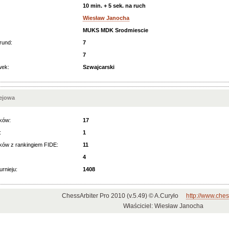
10 min. + 5 sek. na ruch
Wiesław Janocha
MUKS MDK Srodmiescie
rund:
7
7
wek:
Szwajcarski
iejowa
ków:
17
:
1
ków z rankingiem FIDE:
11
4
urnieju:
1408
ChessArbiter Pro 2010 (v.5.49) © A.Curyło
http://www.ches
Właściciel: Wiesław Janocha