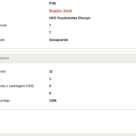
P'60
Bogdan Jeżak
UKS Trzydziestka Olsztyn
rund:
7
7
wek:
Szwajcarski
iejowa
ków:
11
:
1
ków z rankingiem FIDE:
0
0
urnieju:
1346