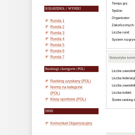
Tempo gry:
KOJARZENIA / WYNIKI
Sędzia:
Organizator:
Runda 1
Zakończonych 
Runda 2
Liczba rund:
Runda 3
Runda 4
System rozgry
Runda 5
Runda 6
Runda 7
Statystyka turn
Rankingi i kategorie (POL)
Liczba zawodni
Liczba federacji
Ranking uzyskany (POL)
Liczba zawodni
Normy na kategorie
Liczba kobiet:
(POL)
Klasy sportowe (POL)
Średni ranking t
INNE
Komunikat Organizacyjny