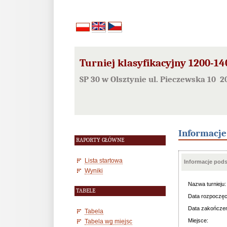
Turniej klasyfikacyjny 1200-140
SP 30 w Olsztynie ul. Pieczewska 10 2
Informacj
RAPORTY GŁÓWNE
Lista startowa
Informacje pod
Wyniki
Nazwa turnieju:
TABELE
Data rozpoczęc
Data zakończen
Tabela
Miejsce:
Tabela wg miejsc