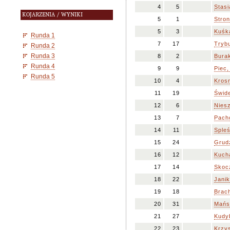
4
5
Stasi
KOJARZENIA / WYNIKI
5
1
Stron
5
3
Kuśk
Runda 1
7
17
Tryb
Runda 2
Runda 3
8
2
Burak
Runda 4
9
9
Piec,
Runda 5
10
4
Kros
11
19
Świde
12
6
Niesz
13
7
Pacho
14
11
Spleś
15
24
Grud
16
12
Kuch
17
14
Skocz
18
22
Janik
19
18
Brach
20
31
Mańs
21
27
Kudyb
22
23
Krzy