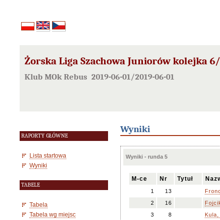
Żorska Liga Szachowa Juniorów kolejka 
Klub MOk Rebus 2019-06-01/2019-06-01
Wyniki
RAPORTY GŁÓWNE
Lista startowa
Wyniki - runda 5
Wyniki
M-ce
Nr
Tytuł
Nazw
TABELE
1
13
Fron
2
16
Fojci
Tabela
Tabela wg miejsc
3
8
Kula,