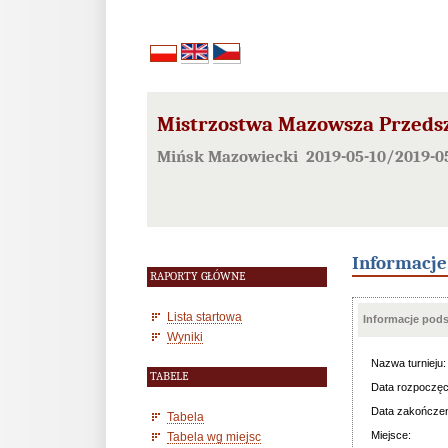
Mistrzostwa Mazowsza Przedsz
Mińsk Mazowiecki 2019-05-10/2019-0
Informacj
RAPORTY GŁÓWNE
Lista startowa
Informacje pod
Wyniki
Nazwa turnieju:
TABELE
Data rozpoczęc
Data zakończen
Tabela
Miejsce:
Tabela wg miejsc