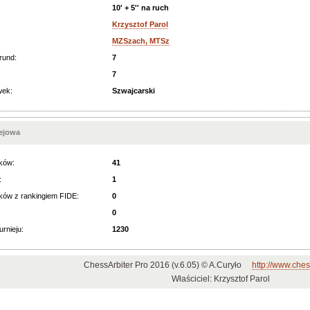
10' + 5'' na ruch
Krzysztof Parol
MZSzach, MTSz
rund:
7
7
wek:
Szwajcarski
iejowa
ków:
41
:
1
ków z rankingiem FIDE:
0
0
urnieju:
1230
ChessArbiter Pro 2016 (v.6.05) © A.Curyło
http://www.ches
Właściciel: Krzysztof Parol