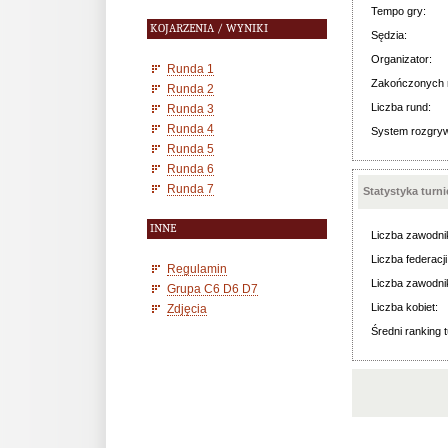
Tempo gry:
KOJARZENIA / WYNIKI
Sędzia:
Organizator:
Runda 1
Zakończonych 
Runda 2
Liczba rund:
Runda 3
Runda 4
System rozgry
Runda 5
Runda 6
Runda 7
Statystyka turn
INNE
Liczba zawodni
Liczba federacji
Regulamin
Liczba zawodni
Grupa C6 D6 D7
Liczba kobiet:
Zdjęcia
Średni ranking t