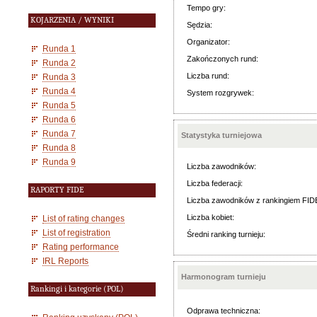
Tempo gry:
KOJARZENIA / WYNIKI
Sędzia:
Organizator:
Runda 1
Zakończonych rund:
Runda 2
Liczba rund:
Runda 3
Runda 4
System rozgrywek:
Runda 5
Runda 6
Runda 7
Statystyka turniejowa
Runda 8
Runda 9
Liczba zawodników:
Liczba federacji:
RAPORTY FIDE
Liczba zawodników z rankingiem FID
Liczba kobiet:
List of rating changes
List of registration
Średni ranking turnieju:
Rating performance
IRL Reports
Harmonogram turnieju
Rankingi i kategorie (POL)
Odprawa techniczna: