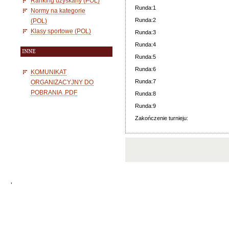
Ranking uzyskany (POL)
Runda:1
Normy na kategorie
Runda:2
(POL)
Klasy sportowe (POL)
Runda:3
Runda:4
INNE
Runda:5
Runda:6
KOMUNIKAT
Runda:7
ORGANIZACYJNY DO
POBRANIA .PDF
Runda:8
Runda:9
Zakończenie turnieju:
'