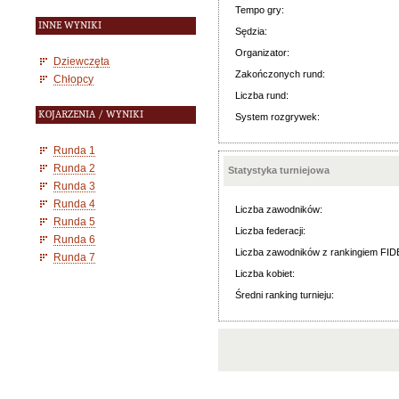
Tempo gry:
INNE WYNIKI
Sędzia:
Organizator:
Dziewczęta
Zakończonych rund:
Chłopcy
Liczba rund:
KOJARZENIA / WYNIKI
System rozgrywek:
Runda 1
Runda 2
Statystyka turniejowa
Runda 3
Runda 4
Liczba zawodników:
Runda 5
Liczba federacji:
Runda 6
Liczba zawodników z rankingiem FID
Runda 7
Liczba kobiet:
Średni ranking turnieju: