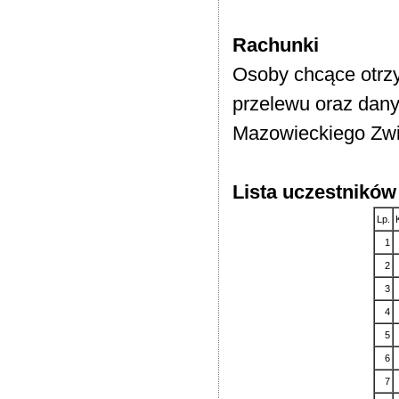
Rachunki
Osoby chcące otrzy
przelewu oraz dan
Mazowieckiego Zwi
Lista uczestników
Lp.
1
2
3
4
5
6
7