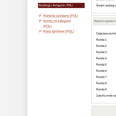
Rankingi i kategorie (POL)
Średni ranking t
Ranking uzyskany (POL)
Normy na kategorie
Harmonogram tu
(POL)
Klasy sportowe (POL)
Odprawa techni
Runda:1
Runda:2
Runda:3
Runda:4
Runda:5
Runda:6
Runda:7
Runda:8
Runda:9
Zakończenie tur