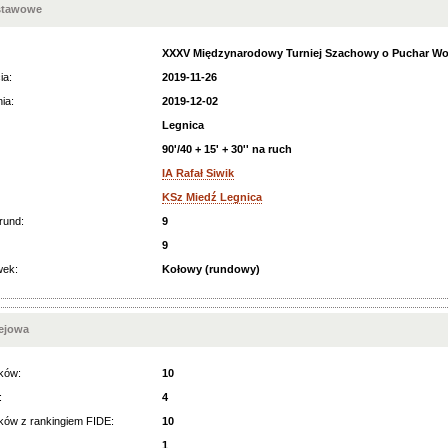
stawowe
XXXV Międzynarodowy Turniej Szachowy o Puchar Wo
ia:
2019-11-26
ia:
2019-12-02
Legnica
90'/40 + 15' + 30'' na ruch
IA Rafał Siwik
KSz Miedź Legnica
rund:
9
9
wek:
Kołowy (rundowy)
iejowa
ków:
10
:
4
ków z rankingiem FIDE:
10
1