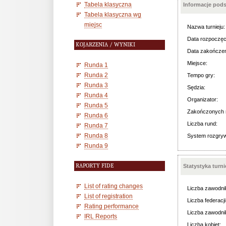
Tabela klasyczna
Informacje pod
Tabela klasyczna wg
miejsc
Nazwa turnieju:
Data rozpoczęc
KOJARZENIA / WYNIKI
Data zakończen
Miejsce:
Runda 1
Runda 2
Tempo gry:
Runda 3
Sędzia:
Runda 4
Organizator:
Runda 5
Zakończonych 
Runda 6
Liczba rund:
Runda 7
Runda 8
System rozgry
Runda 9
RAPORTY FIDE
Statystyka turn
List of rating changes
Liczba zawodni
List of registration
Liczba federacji
Rating performance
Liczba zawodni
IRL Reports
Liczba kobiet: