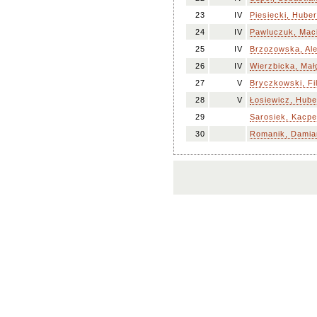
23
IV
Piesiecki, Huber
24
IV
Pawluczuk, Maci
25
IV
Brzozowska, Al
26
IV
Wierzbicka, Mał
27
V
Bryczkowski, Fil
28
V
Łosiewicz, Hube
29
Sarosiek, Kacpe
30
Romanik, Damia