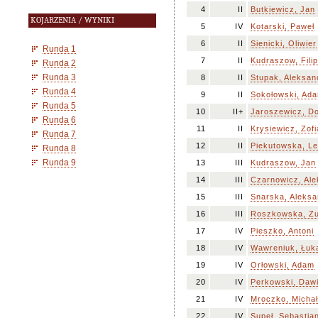
4
II
Butkiewicz, Jan
KOJARZENIA / WYNIKI
5
IV
Kotarski, Paweł
6
II
Sienicki, Oliwier
Runda 1
7
II
Kudraszow, Filip
Runda 2
Runda 3
8
II
Stupak, Aleksan
Runda 4
9
II
Sokołowski, Ad
Runda 5
10
II+
Jaroszewicz, D
Runda 6
11
II
Krysiewicz, Zofi
Runda 7
12
II
Piekutowska, L
Runda 8
Runda 9
13
III
Kudraszow, Jan
14
III
Czarnowicz, Al
15
III
Snarska, Aleksa
16
III
Roszkowska, Z
17
IV
Pieszko, Antoni
18
IV
Wawreniuk, Łuk
19
IV
Orłowski, Adam
20
IV
Perkowski, Daw
21
IV
Mroczko, Michał
22
IV
Supeł, Sebastia