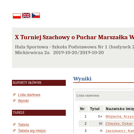
X Turniej Szachowy o Puchar Marszałka W
Hala Sportowa - Szkoła Podstawowa Nr 1 (budynek 2,
Mickiewicza 2a 2019-10-20/2019-10-20
Wyniki
RAPORTY GŁÓWNE
Lista startowa
Lista startowa
Wyniki
Nr
Tytuł
Nazwisko Imi
TABELE
1
II+
Wojtacha, Krzys
2
III
Chiszko, Oskar
Tabela
Tabela wg miejsc
3
II
Jasiulewicz, Kam