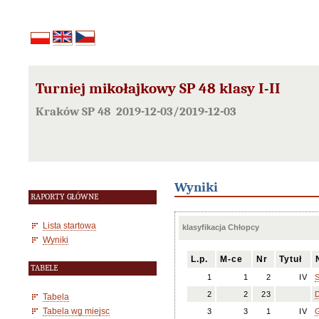
Turniej mikołajkowy SP 48 klasy I-II
Kraków SP 48 2019-12-03/2019-12-03
Wyniki
RAPORTY GŁÓWNE
Lista startowa
klasyfikacja Chłopcy
Wyniki
L.p.
M-ce
Nr
Tytuł
TABELE
1
1
2
IV
S
2
2
23
Tabela
Tabela wg miejsc
3
3
1
IV