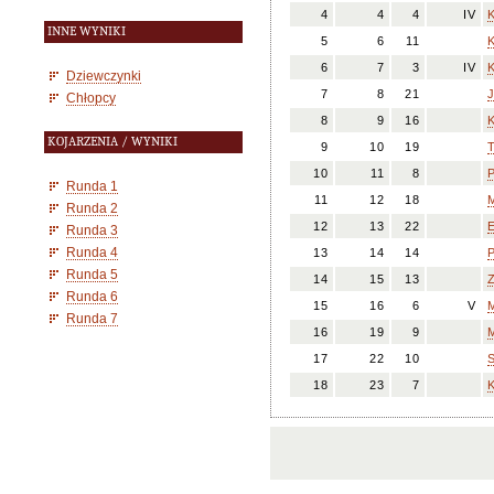
4
4
4
IV
INNE WYNIKI
5
6
11
6
7
3
IV
K
Dziewczynki
7
8
21
J
Chłopcy
8
9
16
KOJARZENIA / WYNIKI
9
10
19
10
11
8
P
Runda 1
11
12
18
M
Runda 2
12
13
22
Runda 3
Runda 4
13
14
14
Runda 5
14
15
13
Z
Runda 6
15
16
6
V
M
Runda 7
16
19
9
17
22
10
S
18
23
7