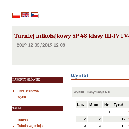
Turniej mikołajkowy SP 48 klasy III-IV i V-
2019-12-03/2019-12-03
Wyniki
RAPORTY GŁÓWNE
Lista startowa
Wyniki - klasyfikacja 5-8
Wyniki
L.p.
M-ce
Nr
Tytuł
TABELE
1
1
1
I
2
2
6
IV
Tabela
Tabela wg miejsc
3
3
2
III