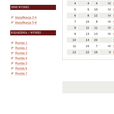
4
4
4
III
INNE WYNIKI
5
6
10
IV
6
8
12
IV
klasyfikacja 3-4
7
10
8
IV
klasyfikacja 5-8
8
11
11
IV
KOJARZENIA / WYNIKI
9
13
13
IV
10
14
20
Runda 1
11
15
7
IV
Runda 2
12
22
16
V
Runda 3
Runda 4
Runda 5
Runda 6
Runda 7