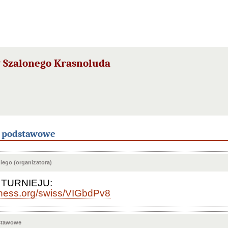
 Szalonego Krasnoluda
e podstawowe
ego (organizatora)
 TURNIEJU:
ichess.org/swiss/VIGbdPv8
stawowe