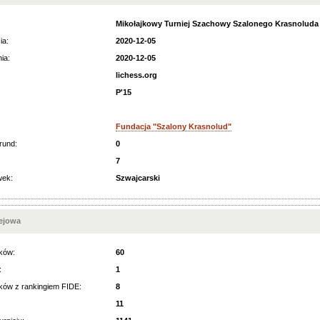
Mikołajkowy Turniej Szachowy Szalonego Krasnoluda
ia:
2020-12-05
ia:
2020-12-05
lichess.org
P'15
Fundacja "Szalony Krasnolud"
rund:
0
7
wek:
Szwajcarski
iejowa
ków:
60
:
1
ków z rankingiem FIDE:
8
11